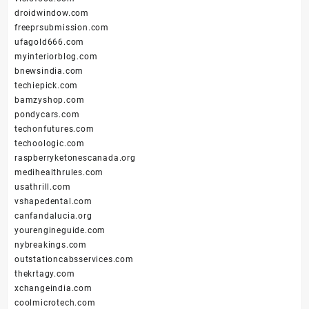
droidwindow.com
freeprsubmission.com
ufagold666.com
myinteriorblog.com
bnewsindia.com
techiepick.com
bamzyshop.com
pondycars.com
techonfutures.com
techoologic.com
raspberryketonescanada.org
medihealthrules.com
usathrill.com
vshapedental.com
canfandalucia.org
yourengineguide.com
nybreakings.com
outstationcabsservices.com
thekrtagy.com
xchangeindia.com
coolmicrotech.com