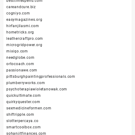
besttimespend.com
careandcure.biz
cogniyo.com
easymagazines.org
hirfanjilasmi.com
hometricks.org
leathercraftpro.com
microgridpower.org
mixiqo.com
needglobe.com
ortocoach.com
passionawe.com
pittsburghpaintingprofessionals.com
plumberryworks.com
psychoterapiawioletanowak.com
quickultimate.com
quirkyquester.com
sexmedicineformen.com
shiftripple.com
slotterpercaya.co
smartcoolbox.com
sohanjitfinances.com