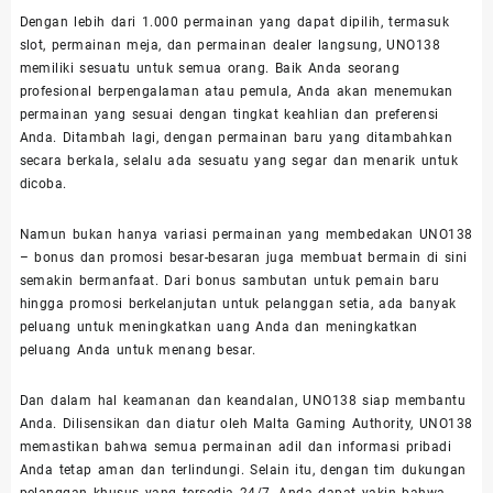
Dengan lebih dari 1.000 permainan yang dapat dipilih, termasuk
slot, permainan meja, dan permainan dealer langsung, UNO138
memiliki sesuatu untuk semua orang. Baik Anda seorang
profesional berpengalaman atau pemula, Anda akan menemukan
permainan yang sesuai dengan tingkat keahlian dan preferensi
Anda. Ditambah lagi, dengan permainan baru yang ditambahkan
secara berkala, selalu ada sesuatu yang segar dan menarik untuk
dicoba.
Namun bukan hanya variasi permainan yang membedakan UNO138
– bonus dan promosi besar-besaran juga membuat bermain di sini
semakin bermanfaat. Dari bonus sambutan untuk pemain baru
hingga promosi berkelanjutan untuk pelanggan setia, ada banyak
peluang untuk meningkatkan uang Anda dan meningkatkan
peluang Anda untuk menang besar.
Dan dalam hal keamanan dan keandalan, UNO138 siap membantu
Anda. Dilisensikan dan diatur oleh Malta Gaming Authority, UNO138
memastikan bahwa semua permainan adil dan informasi pribadi
Anda tetap aman dan terlindungi. Selain itu, dengan tim dukungan
pelanggan khusus yang tersedia 24/7, Anda dapat yakin bahwa