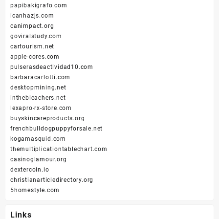
papibakigrafo.com
icanhazjs.com
canimpact.org
goviralstudy.com
cartourism.net
apple-cores.com
pulserasdeactividad10.com
barbaracarlotti.com
desktopmining.net
inthebleachers.net
lexapro-rx-store.com
buyskincareproducts.org
frenchbulldogpuppyforsale.net
kogamasquid.com
themultiplicationtablechart.com
casinoglamour.org
dextercoin.io
christianarticledirectory.org
5homestyle.com
Links