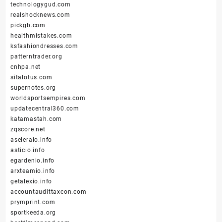
technologygud.com
realshocknews.com
pickgb.com
healthmistakes.com
ksfashiondresses.com
patterntrader.org
cnhpa.net
sitalotus.com
supernotes.org
worldsportsempires.com
updatecentral360.com
katamastah.com
zqscore.net
aseleraio.info
asticio.info
egardenio.info
arxteamio.info
getalexio.info
accountaudittaxcon.com
prymprint.com
sportkeeda.org