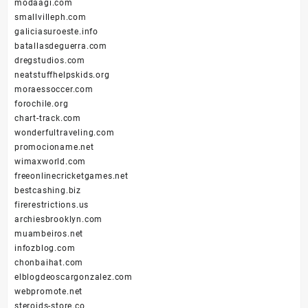
modaagi.com
smallvilleph.com
galiciasuroeste.info
batallasdeguerra.com
dregstudios.com
neatstuffhelpskids.org
moraessoccer.com
forochile.org
chart-track.com
wonderfultraveling.com
promocioname.net
wimaxworld.com
freeonlinecricketgames.net
bestcashing.biz
firerestrictions.us
archiesbrooklyn.com
muambeiros.net
infozblog.com
chonbaihat.com
elblogdeoscargonzalez.com
webpromote.net
steroids-store.co