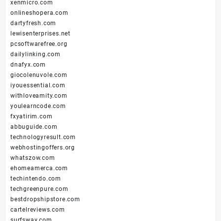
xenmicro.com
onlineshopera.com
dartyfresh.com
lewisenterprises.net
pcsoftwarefree.org
dailylinking.com
dnafyx.com
giocolenuvole.com
iyouessential.com
withloveamity.com
youlearncode.com
fxyatirim.com
abbuguide.com
technologyresult.com
webhostingoffers.org
whatszow.com
ehomeamerca.com
techintendo.com
techgreenpure.com
bestdropshipstore.com
cartelreviews.com
surfsway.com