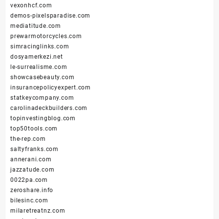
vexonhcf.com
demos-pixelsparadise.com
mediatitude.com
prewarmotorcycles.com
simracinglinks.com
dosyamerkezi.net
le-surrealisme.com
showcasebeauty.com
insurancepolicyexpert.com
statkeycompany.com
carolinadeckbuilders.com
topinvestingblog.com
top50tools.com
the-rep.com
saltyfranks.com
annerani.com
jazzatude.com
0022pa.com
zeroshare.info
bilesinc.com
milaretreatnz.com