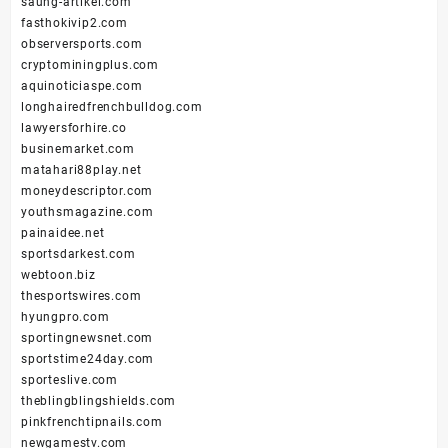
saung-artikel.com
fasthokivip2.com
observersports.com
cryptominingplus.com
aquinoticiaspe.com
longhairedfrenchbulldog.com
lawyersforhire.co
businemarket.com
matahari88play.net
moneydescriptor.com
youthsmagazine.com
painaidee.net
sportsdarkest.com
webtoon.biz
thesportswires.com
hyungpro.com
sportingnewsnet.com
sportstime24day.com
sporteslive.com
theblingblingshields.com
pinkfrenchtipnails.com
newgamestv.com