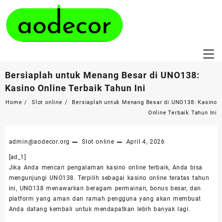
Skip
to
content
Bersiaplah untuk Menang Besar di UNO138:
Kasino Online Terbaik Tahun Ini
Home
Slot online
Bersiaplah untuk Menang Besar di UNO138: Kasino
Online Terbaik Tahun Ini
admin@aodecor.org
Slot online
April 4, 2026
[ad_1]
Jika Anda mencari pengalaman kasino online terbaik, Anda bisa
mengunjungi UNO138. Terpilih sebagai kasino online teratas tahun
ini, UNO138 menawarkan beragam permainan, bonus besar, dan
platform yang aman dan ramah pengguna yang akan membuat
Anda datang kembali untuk mendapatkan lebih banyak lagi.