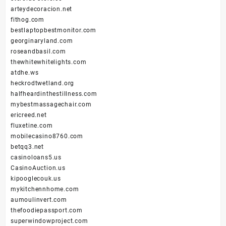
arteydecoracion.net
fithog.com
bestlaptopbestmonitor.com
georginaryland.com
roseandbasil.com
thewhitewhitelights.com
atdhe.ws
heckrodtwetland.org
halfheardinthestillness.com
mybestmassagechair.com
ericreed.net
fluxetine.com
mobilecasino8760.com
betqq3.net
casinoloans5.us
CasinoAuction.us
kipooglecouk.us
mykitchennhome.com
aumoulinvert.com
thefoodiepassport.com
superwindowproject.com