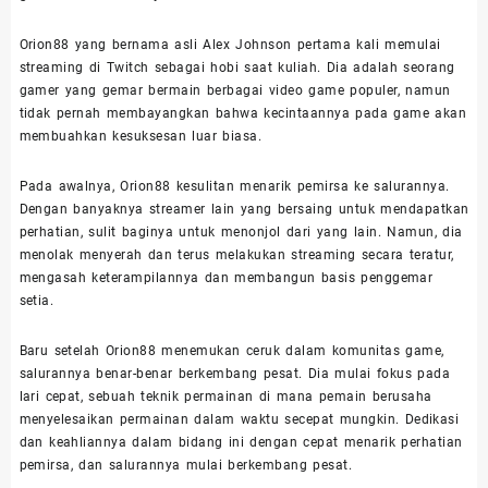
Orion88 yang bernama asli Alex Johnson pertama kali memulai
streaming di Twitch sebagai hobi saat kuliah. Dia adalah seorang
gamer yang gemar bermain berbagai video game populer, namun
tidak pernah membayangkan bahwa kecintaannya pada game akan
membuahkan kesuksesan luar biasa.
Pada awalnya, Orion88 kesulitan menarik pemirsa ke salurannya.
Dengan banyaknya streamer lain yang bersaing untuk mendapatkan
perhatian, sulit baginya untuk menonjol dari yang lain. Namun, dia
menolak menyerah dan terus melakukan streaming secara teratur,
mengasah keterampilannya dan membangun basis penggemar
setia.
Baru setelah Orion88 menemukan ceruk dalam komunitas game,
salurannya benar-benar berkembang pesat. Dia mulai fokus pada
lari cepat, sebuah teknik permainan di mana pemain berusaha
menyelesaikan permainan dalam waktu secepat mungkin. Dedikasi
dan keahliannya dalam bidang ini dengan cepat menarik perhatian
pemirsa, dan salurannya mulai berkembang pesat.