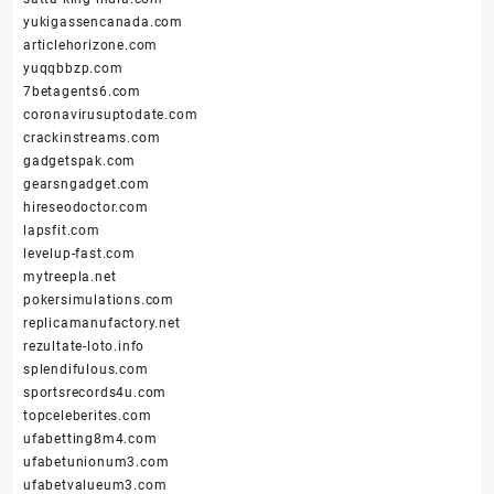
yukigassencanada.com
articlehorizone.com
yuqqbbzp.com
7betagents6.com
coronavirusuptodate.com
crackinstreams.com
gadgetspak.com
gearsngadget.com
hireseodoctor.com
lapsfit.com
levelup-fast.com
mytreepla.net
pokersimulations.com
replicamanufactory.net
rezultate-loto.info
splendifulous.com
sportsrecords4u.com
topceleberites.com
ufabetting8m4.com
ufabetunionum3.com
ufabetvalueum3.com