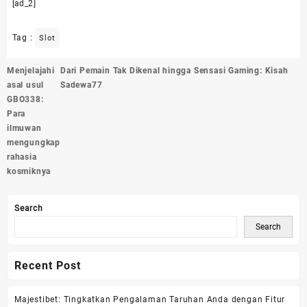
[ad_2]
Tag :
Slot
Post
Menjelajahi
Dari Pemain Tak Dikenal hingga Sensasi Gaming: Kisah
navigation
asal usul
Sadewa77
GBO338:
Para
ilmuwan
mengungkap
rahasia
kosmiknya
Search
Search
Recent Post
Majestibet: Tingkatkan Pengalaman Taruhan Anda dengan Fitur