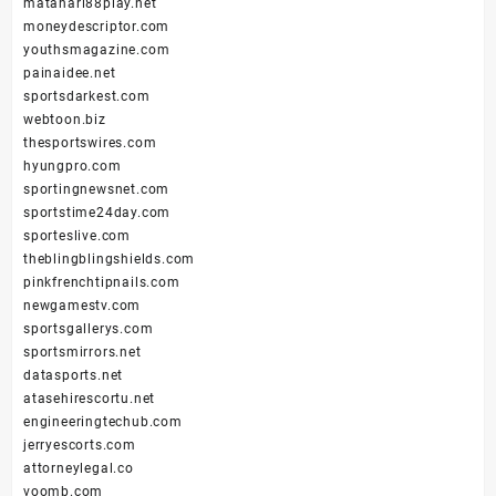
matahari88play.net
moneydescriptor.com
youthsmagazine.com
painaidee.net
sportsdarkest.com
webtoon.biz
thesportswires.com
hyungpro.com
sportingnewsnet.com
sportstime24day.com
sporteslive.com
theblingblingshields.com
pinkfrenchtipnails.com
newgamestv.com
sportsgallerys.com
sportsmirrors.net
datasports.net
atasehirescortu.net
engineeringtechub.com
jerryescorts.com
attorneylegal.co
voomb.com