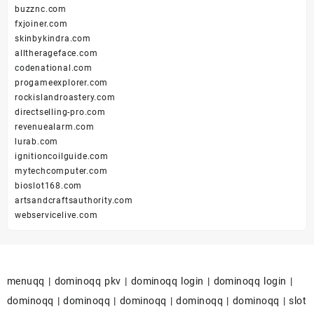
buzznc.com
fxjoiner.com
skinbykindra.com
alltherageface.com
codenational.com
progameexplorer.com
rockislandroastery.com
directselling-pro.com
revenuealarm.com
lurab.com
ignitioncoilguide.com
mytechcomputer.com
bioslot168.com
artsandcraftsauthority.com
webservicelive.com
menuqq
|
dominoqq pkv
|
dominoqq login
|
dominoqq login
|
dominoqq
|
dominoqq
|
dominoqq
|
dominoqq
|
dominoqq
|
slot