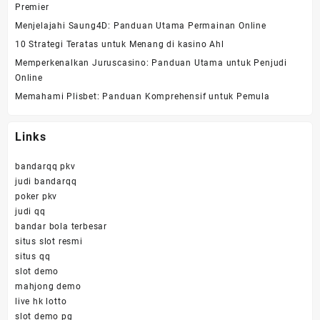
Premier
Menjelajahi Saung4D: Panduan Utama Permainan Online
10 Strategi Teratas untuk Menang di kasino Ahl
Memperkenalkan Juruscasino: Panduan Utama untuk Penjudi
Online
Memahami Plisbet: Panduan Komprehensif untuk Pemula
Links
bandarqq pkv
judi bandarqq
poker pkv
judi qq
bandar bola terbesar
situs slot resmi
situs qq
slot demo
mahjong demo
live hk lotto
slot demo pg