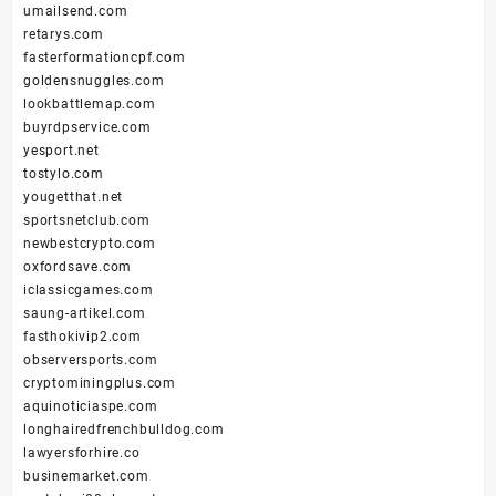
umailsend.com
retarys.com
fasterformationcpf.com
goldensnuggles.com
lookbattlemap.com
buyrdpservice.com
yesport.net
tostylo.com
yougetthat.net
sportsnetclub.com
newbestcrypto.com
oxfordsave.com
iclassicgames.com
saung-artikel.com
fasthokivip2.com
observersports.com
cryptominingplus.com
aquinoticiaspe.com
longhairedfrenchbulldog.com
lawyersforhire.co
businemarket.com