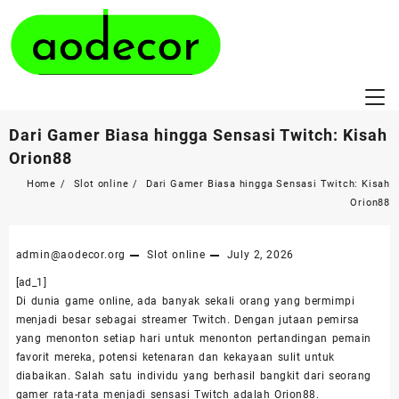
Skip
to
content
Dari Gamer Biasa hingga Sensasi Twitch: Kisah
Orion88
Home
Slot online
Dari Gamer Biasa hingga Sensasi Twitch: Kisah
Orion88
admin@aodecor.org
Slot online
July 2, 2026
[ad_1]
Di dunia game online, ada banyak sekali orang yang bermimpi
menjadi besar sebagai streamer Twitch. Dengan jutaan pemirsa
yang menonton setiap hari untuk menonton pertandingan pemain
favorit mereka, potensi ketenaran dan kekayaan sulit untuk
diabaikan. Salah satu individu yang berhasil bangkit dari seorang
gamer rata-rata menjadi sensasi Twitch adalah Orion88.