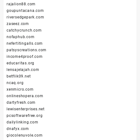
rajalion88.com
goupuntacana.com
riversedgepark.com
zaseez.com
catchycrunch.com
nofaphub.com
nefertitingalls.com
patsyscreations.com
income4proof.com
educaritas.org
lensajelajah.com
betflik09.net
ncaq.org
xenmicro.com
onlineshopera.com
dartyfresh.com
lewisenterprises.net
pcsoftwarefree.org
dailylinking.com
dnafyx.com
giocolenuvole.com