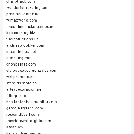
chart-track.com
wonderfultraveling.com
promocioname.net
wimaxworld.com
freeonlinecricketgames.net
bestcashing.biz
firerestrictions.us
archiesbrooklyn.com
muambeiros.net
infozblog.com
chonbaihat.com
elblogdeoscargonzalez.com
webpromote.net
steroids-store.co
arteydecoracion.net
fithog.com
bestlaptopbestmonitor.com
georginaryland.com
roseandbasil.com
thewhitewhitelights.com
atdhe.ws
heckrodtwetland.org