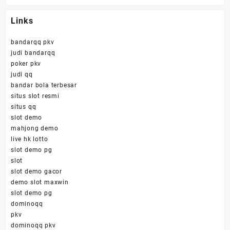
Links
bandarqq pkv
judi bandarqq
poker pkv
judi qq
bandar bola terbesar
situs slot resmi
situs qq
slot demo
mahjong demo
live hk lotto
slot demo pg
slot
slot demo gacor
demo slot maxwin
slot demo pg
dominoqq
pkv
dominoqq pkv