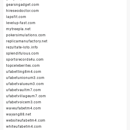
gearsngadget.com
hireseodoctor.com
lapsfit.com
levelup-fast.com
mytreepla.net
pokersimulations.com
replicamanufactory.net
rezultate-loto.info
splendifulous.com
sportsrecords4u.com
topceleberites.com
ufabetting8m4.com
ufabetunionum3.com
ufabetvalueum3.com
ufabetvaultm7.com
ufabetvillageum7.com
ufabetvoicem3.com
waveufabetm4.com
wayang88.net
websiteufabetm4.com
whiteufabetm4.com