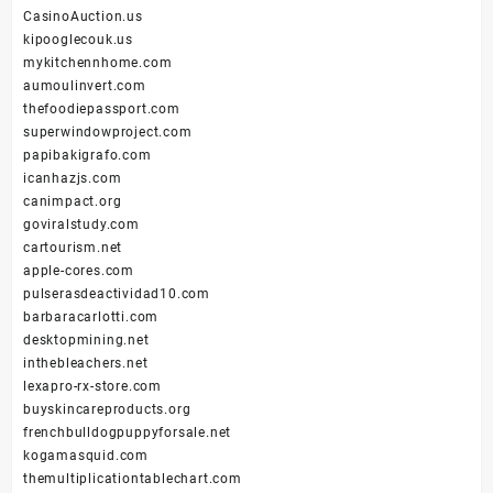
CasinoAuction.us
kipooglecouk.us
mykitchennhome.com
aumoulinvert.com
thefoodiepassport.com
superwindowproject.com
papibakigrafo.com
icanhazjs.com
canimpact.org
goviralstudy.com
cartourism.net
apple-cores.com
pulserasdeactividad10.com
barbaracarlotti.com
desktopmining.net
inthebleachers.net
lexapro-rx-store.com
buyskincareproducts.org
frenchbulldogpuppyforsale.net
kogamasquid.com
themultiplicationtablechart.com