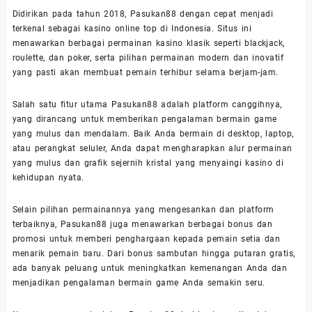
Didirikan pada tahun 2018, Pasukan88 dengan cepat menjadi
terkenal sebagai kasino online top di Indonesia. Situs ini
menawarkan berbagai permainan kasino klasik seperti blackjack,
roulette, dan poker, serta pilihan permainan modern dan inovatif
yang pasti akan membuat pemain terhibur selama berjam-jam.
Salah satu fitur utama Pasukan88 adalah platform canggihnya,
yang dirancang untuk memberikan pengalaman bermain game
yang mulus dan mendalam. Baik Anda bermain di desktop, laptop,
atau perangkat seluler, Anda dapat mengharapkan alur permainan
yang mulus dan grafik sejernih kristal yang menyaingi kasino di
kehidupan nyata.
Selain pilihan permainannya yang mengesankan dan platform
terbaiknya, Pasukan88 juga menawarkan berbagai bonus dan
promosi untuk memberi penghargaan kepada pemain setia dan
menarik pemain baru. Dari bonus sambutan hingga putaran gratis,
ada banyak peluang untuk meningkatkan kemenangan Anda dan
menjadikan pengalaman bermain game Anda semakin seru.