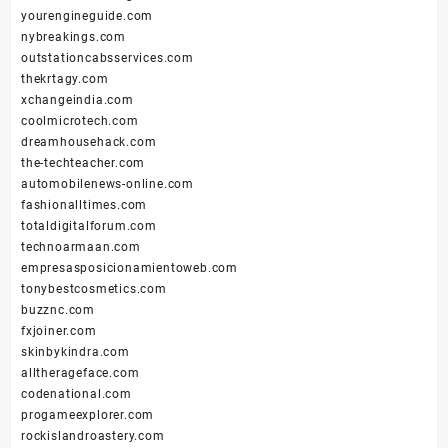
yourengineguide.com
nybreakings.com
outstationcabsservices.com
thekrtagy.com
xchangeindia.com
coolmicrotech.com
dreamhousehack.com
the-techteacher.com
automobilenews-online.com
fashionalltimes.com
totaldigitalforum.com
technoarmaan.com
empresasposicionamientoweb.com
tonybestcosmetics.com
buzznc.com
fxjoiner.com
skinbykindra.com
alltherageface.com
codenational.com
progameexplorer.com
rockislandroastery.com