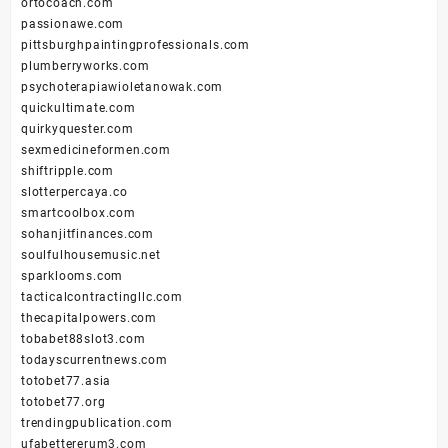
ortocoach.com
passionawe.com
pittsburghpaintingprofessionals.com
plumberryworks.com
psychoterapiawioletanowak.com
quickultimate.com
quirkyquester.com
sexmedicineformen.com
shiftripple.com
slotterpercaya.co
smartcoolbox.com
sohanjitfinances.com
soulfulhousemusic.net
sparklooms.com
tacticalcontractingllc.com
thecapitalpowers.com
tobabet88slot3.com
todayscurrentnews.com
totobet77.asia
totobet77.org
trendingpublication.com
ufabettererum3.com