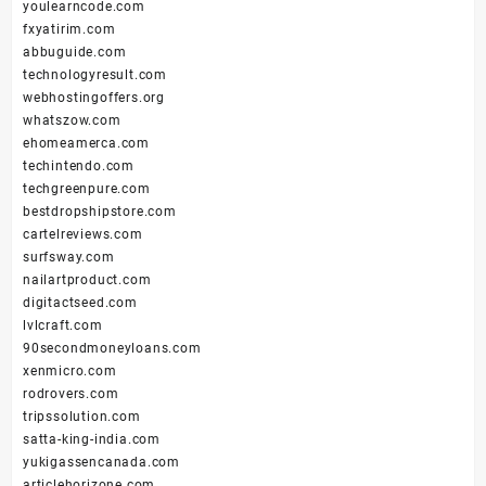
youlearncode.com
fxyatirim.com
abbuguide.com
technologyresult.com
webhostingoffers.org
whatszow.com
ehomeamerca.com
techintendo.com
techgreenpure.com
bestdropshipstore.com
cartelreviews.com
surfsway.com
nailartproduct.com
digitactseed.com
lvlcraft.com
90secondmoneyloans.com
xenmicro.com
rodrovers.com
tripssolution.com
satta-king-india.com
yukigassencanada.com
articlehorizone.com