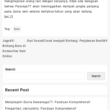
menginspirasi orang lain dengan karyanya, tidak ada keraguan
bahwa Pararaja77 akan meninggalkan dampak jangka panjang
pada dunia seni selama bertahun-tahun yang akan datang.
[ad_2]
Tag :
Slot
Post
Jago89:
Dari SoundCloud menjadi Bintang: Perjalanan Besti69
navigation
Bintang Baru di
Komunitas Seni
Online
Search
Search
Recent Post
Menjelajahi Dunia Dewanaga77: Panduan Komprehensif
Pengertian Jeniustoto: Panduan Komprehensif