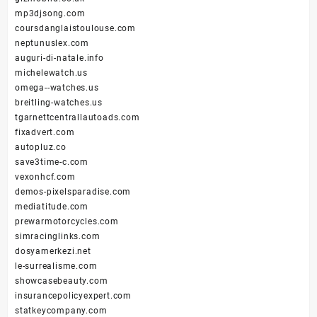
mp3djsong.com
coursdanglaistoulouse.com
neptunuslex.com
auguri-di-natale.info
michelewatch.us
omega--watches.us
breitling-watches.us
tgarnettcentrallautoads.com
fixadvert.com
autopluz.co
save3time-c.com
vexonhcf.com
demos-pixelsparadise.com
mediatitude.com
prewarmotorcycles.com
simracinglinks.com
dosyamerkezi.net
le-surrealisme.com
showcasebeauty.com
insurancepolicyexpert.com
statkeycompany.com