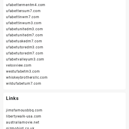
ufabettermentm4.com
ufabettersum7.com
ufabettinwm7.com
ufabettinwum3.com
ufabetunitedm3.com
ufabetunitedm7.com
ufabetuskedm7.com
ufabetutoredm3.com
ufabetutoredm7.com
ufabetvalleyum3.com
veloxview.com
westufabetm3.com
whiskeybrothersllc.com
wildufabetum7.com
Links
jimsfamousbbq.com
libertywalk-usa.com
australiamovie.net
gizmobird.co.uk