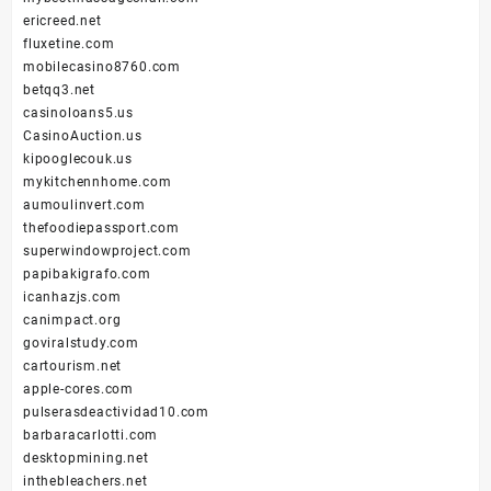
ericreed.net
fluxetine.com
mobilecasino8760.com
betqq3.net
casinoloans5.us
CasinoAuction.us
kipooglecouk.us
mykitchennhome.com
aumoulinvert.com
thefoodiepassport.com
superwindowproject.com
papibakigrafo.com
icanhazjs.com
canimpact.org
goviralstudy.com
cartourism.net
apple-cores.com
pulserasdeactividad10.com
barbaracarlotti.com
desktopmining.net
inthebleachers.net