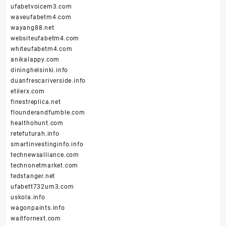
ufabetvoicem3.com
waveufabetm4.com
wayang88.net
websiteufabetm4.com
whiteufabetm4.com
anikalappy.com
dininghelsinki.info
duanfrescariverside.info
etilerx.com
finestreplica.net
flounderandfumble.com
healthohunt.com
retefuturah.info
smartinvestinginfo.info
technewsalliance.com
technonetmarket.com
tedstanger.net
ufabett732um3.com
uskola.info
wagonpaints.info
waitfornext.com