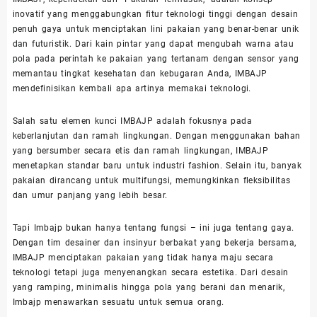
inovatif yang menggabungkan fitur teknologi tinggi dengan desain
penuh gaya untuk menciptakan lini pakaian yang benar-benar unik
dan futuristik. Dari kain pintar yang dapat mengubah warna atau
pola pada perintah ke pakaian yang tertanam dengan sensor yang
memantau tingkat kesehatan dan kebugaran Anda, IMBAJP
mendefinisikan kembali apa artinya memakai teknologi.
Salah satu elemen kunci IMBAJP adalah fokusnya pada
keberlanjutan dan ramah lingkungan. Dengan menggunakan bahan
yang bersumber secara etis dan ramah lingkungan, IMBAJP
menetapkan standar baru untuk industri fashion. Selain itu, banyak
pakaian dirancang untuk multifungsi, memungkinkan fleksibilitas
dan umur panjang yang lebih besar.
Tapi Imbajp bukan hanya tentang fungsi – ini juga tentang gaya.
Dengan tim desainer dan insinyur berbakat yang bekerja bersama,
IMBAJP menciptakan pakaian yang tidak hanya maju secara
teknologi tetapi juga menyenangkan secara estetika. Dari desain
yang ramping, minimalis hingga pola yang berani dan menarik,
Imbajp menawarkan sesuatu untuk semua orang.