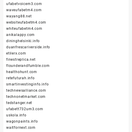
ufabetvoicem3.com
waveufabetm4.com
wayang88.net
websiteufabetm4.com
whiteufabetm4.com
anikalappy.com
dininghelsinki.info
duanfrescariverside.info
etilerx.com
finestreplica.net
flounderandfumble.com
healthohunt.com
retefuturah.info
smartinvestinginfo.info
technewsalliance.com
technonetmarket.com
tedstanger.net
ufabett732um3.com
uskola.info
wagonpaints.info
waitfornext.com