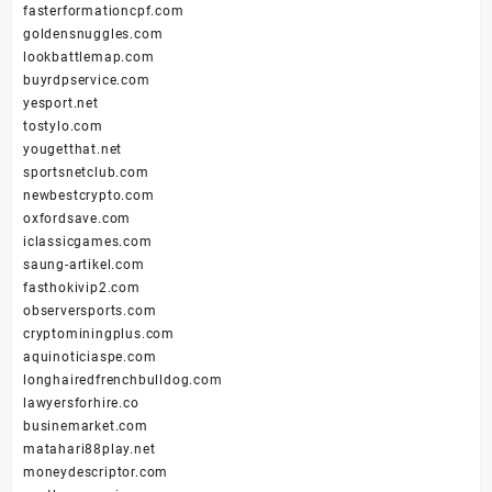
fasterformationcpf.com
goldensnuggles.com
lookbattlemap.com
buyrdpservice.com
yesport.net
tostylo.com
yougetthat.net
sportsnetclub.com
newbestcrypto.com
oxfordsave.com
iclassicgames.com
saung-artikel.com
fasthokivip2.com
observersports.com
cryptominingplus.com
aquinoticiaspe.com
longhairedfrenchbulldog.com
lawyersforhire.co
businemarket.com
matahari88play.net
moneydescriptor.com