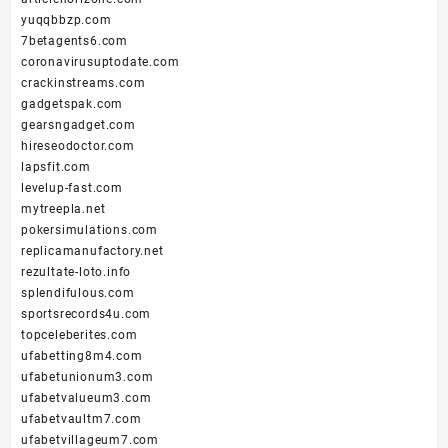
yuqqbbzp.com
7betagents6.com
coronavirusuptodate.com
crackinstreams.com
gadgetspak.com
gearsngadget.com
hireseodoctor.com
lapsfit.com
levelup-fast.com
mytreepla.net
pokersimulations.com
replicamanufactory.net
rezultate-loto.info
splendifulous.com
sportsrecords4u.com
topceleberites.com
ufabetting8m4.com
ufabetunionum3.com
ufabetvalueum3.com
ufabetvaultm7.com
ufabetvillageum7.com