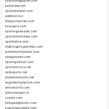
youthsmagazine.com
painaidee.net
sportsdarkest.com
webtoon.biz
thesportswires.com
hyungpro.com
sportingnewsnet.com
sportstime24day.com
sporteslive.com
theblingblingshields.com
pinkfrenchtipnails.com
newgamestv.com
sportsgallerys.com
sportsmirrors.net
datasports.net
atasehirescortu.net
engineeringtechub.com
jerryescorts.com
attorneylegal.co
voomb.com
techgadgetpoint.com
tvsportsguide24.com