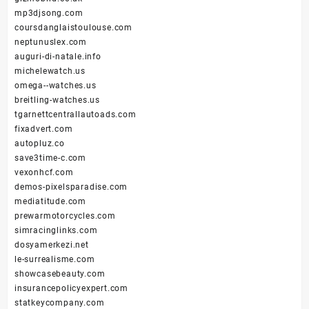
mp3djsong.com
coursdanglaistoulouse.com
neptunuslex.com
auguri-di-natale.info
michelewatch.us
omega--watches.us
breitling-watches.us
tgarnettcentrallautoads.com
fixadvert.com
autopluz.co
save3time-c.com
vexonhcf.com
demos-pixelsparadise.com
mediatitude.com
prewarmotorcycles.com
simracinglinks.com
dosyamerkezi.net
le-surrealisme.com
showcasebeauty.com
insurancepolicyexpert.com
statkeycompany.com