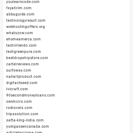
youlearncode.com
fxyatirim.com
abbuguide.com
technologyresult.com
webhostingoffers.org
whatszow.com
ehomeamerca.com
techintendo.com
techgreenpure.com
bestdropshipstore.com
cartelreviews.com
surfsway.com
nailartproduct.com
digitactseed.com
lvlcraft.com
90secondmoneyloans.com
xenmicro.com
rodrovers.com
tripssolution.com
satta-king-india.com
yukigassencanada.com
articlehorizone.com