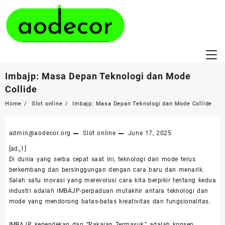
Skip
to
content
Imbajp: Masa Depan Teknologi dan Mode
Collide
Home
Slot online
Imbajp: Masa Depan Teknologi dan Mode Collide
admin@aodecor.org
Slot online
June 17, 2025
[ad_1]
Di dunia yang serba cepat saat ini, teknologi dan mode terus
berkembang dan bersinggungan dengan cara baru dan menarik.
Salah satu inovasi yang merevolusi cara kita berpikir tentang kedua
industri adalah IMBAJP-perpaduan mutakhir antara teknologi dan
mode yang mendorong batas-batas kreativitas dan fungsionalitas.
IMBAJP, kependekan dari “Pakaian Termasuk,” adalah konsep