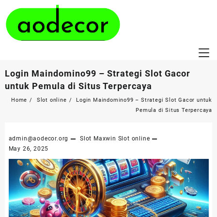
Skip
to
content
Login Maindomino99 – Strategi Slot Gacor
untuk Pemula di Situs Terpercaya
Home
Slot online
Login Maindomino99 – Strategi Slot Gacor untuk
Pemula di Situs Terpercaya
admin@aodecor.org
Slot Maxwin
Slot online
May 26, 2025