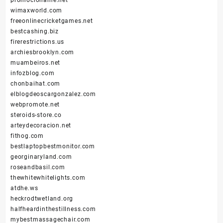
wimaxworld.com
freeonlinecricketgames.net
bestcashing.biz
firerestrictions.us
archiesbrooklyn.com
muambeiros.net
infozblog.com
chonbaihat.com
elblogdeoscargonzalez.com
webpromote.net
steroids-store.co
arteydecoracion.net
fithog.com
bestlaptopbestmonitor.com
georginaryland.com
roseandbasil.com
thewhitewhitelights.com
atdhe.ws
heckrodtwetland.org
halfheardinthestillness.com
mybestmassagechair.com