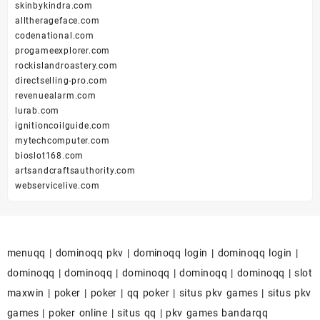
skinbykindra.com
alltherageface.com
codenational.com
progameexplorer.com
rockislandroastery.com
directselling-pro.com
revenuealarm.com
lurab.com
ignitioncoilguide.com
mytechcomputer.com
bioslot168.com
artsandcraftsauthority.com
webservicelive.com
menuqq
|
dominoqq pkv
|
dominoqq login
|
dominoqq login
|
dominoqq
|
dominoqq
|
dominoqq
|
dominoqq
|
dominoqq
|
slot
maxwin
|
poker
|
poker
|
qq poker
|
situs pkv games
|
situs pkv
games
|
poker online
|
situs qq
|
pkv games bandarqq