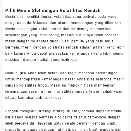
Pilih Mesin Slot dengan Volatilitas Rendah
Mesin slot memiliki tingkat volatilitas yang berbeda-beda, yang
mengacu pada frekuensi dan ukuran kemenangan yang diberikan.
Mesin slot dengan volatilitas rendah cenderung memberikan
kemenangan yang lebih sering, meskipun nilainya tidak sebesar
mesin dengan volatilitas tinggi. Bagi pemula yang baru mulai
bermain, mesin dengan volatilitas rendah adalah pilihan yang lebih
baik karena Anda dapat merasakan kemenangan yang lebih sering,
meskipun dengan hadiah yang lebih kecil.
Namun, jika Anda lebih berani dan ingin mencoba peruntungan
untuk mendapatkan kemenangan besar, Anda bisa mencoba mesin
dengan volatilitas tinggi. Mesin ini mungkin tidak memberikan
kemenangan sesering mesin volatilitas rendah, tetapi hadiah yang
ditawarkan bisa jauh lebih besar.
Dengan mengikuti strategi-strategi di atas, pemula dapat memulai
perjalanan mereka bermain slot gacor di situs terpercaya dengan
lebih percaya diri. Ingatlah untuk selalu bermain dengan bijak,
mengatur anggaran dengan hati-hati, dan menikmati pengalaman