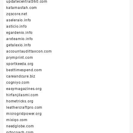
updatecentral360.com
katamastah.com
zqscore.net
aseleraio.info
asticio.info
egardenio.info
arxteamio.info
getalexio.info
accountaudittaxcon.com
prymprint.com
sportkeeda.org
besttimespend.com
careandcure.biz
cogniyo.com
easymagazines.org
hirfanjilasmi.com
hometricks.org
leathercraftpro.com
microgridpower.org
mixiqo.com
needglobe.com
ortocoach.com