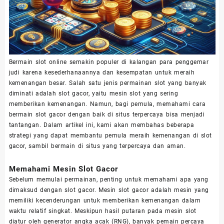
Bermain slot online semakin populer di kalangan para penggemar
judi karena kesederhanaannya dan kesempatan untuk meraih
kemenangan besar. Salah satu jenis permainan slot yang banyak
diminati adalah slot gacor, yaitu mesin slot yang sering
memberikan kemenangan. Namun, bagi pemula, memahami cara
bermain slot gacor dengan baik di situs terpercaya bisa menjadi
tantangan. Dalam artikel ini, kami akan membahas beberapa
strategi yang dapat membantu pemula meraih kemenangan di slot
gacor, sambil bermain di situs yang terpercaya dan aman.
Memahami Mesin Slot Gacor
Sebelum memulai permainan, penting untuk memahami apa yang
dimaksud dengan slot gacor. Mesin slot gacor adalah mesin yang
memiliki kecenderungan untuk memberikan kemenangan dalam
waktu relatif singkat. Meskipun hasil putaran pada mesin slot
diatur oleh generator angka acak (RNG), banyak pemain percaya