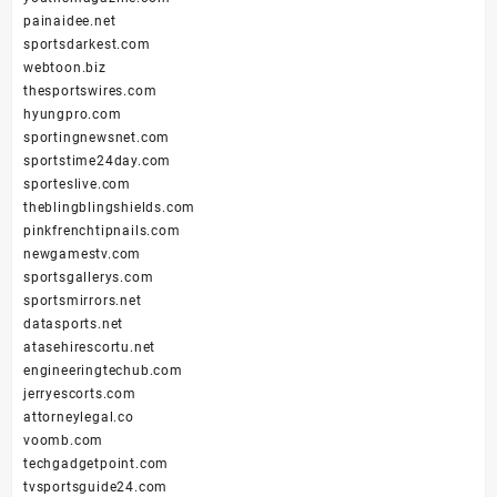
painaidee.net
sportsdarkest.com
webtoon.biz
thesportswires.com
hyungpro.com
sportingnewsnet.com
sportstime24day.com
sporteslive.com
theblingblingshields.com
pinkfrenchtipnails.com
newgamestv.com
sportsgallerys.com
sportsmirrors.net
datasports.net
atasehirescortu.net
engineeringtechub.com
jerryescorts.com
attorneylegal.co
voomb.com
techgadgetpoint.com
tvsportsguide24.com