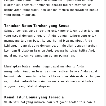
kualitas situs tersebut, termasuk apakah mereka memberikan
pembayaran tepat waktu dan apakah mereka menawarkan bonus
yang menguntungkan.
Tentukan Batas Taruhan yang Sesuai
Sebagai pemula, sangat penting untuk menentukan batas taruhan
yang sesuai dengan anggaran Anda. Jangan terburu-buru untuk
memasang taruhan besar, karena hal ini bisa membuat Anda
kehilangan banyak uang dengan cepat. Mulailah dengan taruhan
kecil dan tingkatkan taruhan Anda secara bertahap ketika Anda
mulai merasakan kenyamanan dalam permainan.
Menetapkan batas taruhan juga dapat membantu Anda
menghindari kerugian besar dan memastikan bahwa Anda dapat
bermain lebih lama tanpa harus khawatir kehabisan dana. Jangan
ragu untuk berhenti bermain jika Anda sudah mencapai batas
anggaran yang telah ditetapkan.
Kenali Fitur Bonus yang Tersedia
Salah satu hal yang menarik dari slot gacor adalah fitur bonus