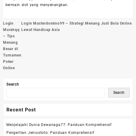
bermain slot yang menyenangkan.
Post
Login
Login Masterdomino99 – Strategi Menang Judi Bola Online
navigation
Murahqq
Lewat Handicap Asia
– Tips
Menang
Besar di
Turnamen
Poker
Online
Search
Search
Recent Post
Menjelajahi Dunia Dewanaga77: Panduan Komprehensif
Pengertian Jeniustoto: Panduan Komprehensif