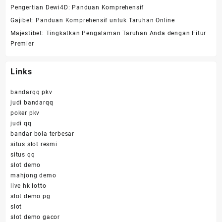
Pengertian Dewi4D: Panduan Komprehensif
Gajibet: Panduan Komprehensif untuk Taruhan Online
Majestibet: Tingkatkan Pengalaman Taruhan Anda dengan Fitur
Premier
Links
bandarqq pkv
judi bandarqq
poker pkv
judi qq
bandar bola terbesar
situs slot resmi
situs qq
slot demo
mahjong demo
live hk lotto
slot demo pg
slot
slot demo gacor