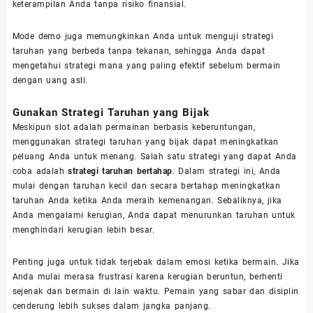
keterampilan Anda tanpa risiko finansial.
Mode demo juga memungkinkan Anda untuk menguji strategi
taruhan yang berbeda tanpa tekanan, sehingga Anda dapat
mengetahui strategi mana yang paling efektif sebelum bermain
dengan uang asli.
Gunakan Strategi Taruhan yang Bijak
Meskipun slot adalah permainan berbasis keberuntungan,
menggunakan strategi taruhan yang bijak dapat meningkatkan
peluang Anda untuk menang. Salah satu strategi yang dapat Anda
coba adalah
strategi taruhan bertahap
. Dalam strategi ini, Anda
mulai dengan taruhan kecil dan secara bertahap meningkatkan
taruhan Anda ketika Anda meraih kemenangan. Sebaliknya, jika
Anda mengalami kerugian, Anda dapat menurunkan taruhan untuk
menghindari kerugian lebih besar.
Penting juga untuk tidak terjebak dalam emosi ketika bermain. Jika
Anda mulai merasa frustrasi karena kerugian beruntun, berhenti
sejenak dan bermain di lain waktu. Pemain yang sabar dan disiplin
cenderung lebih sukses dalam jangka panjang.