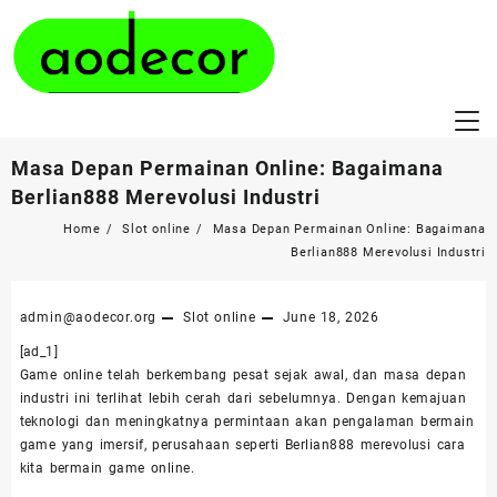
Skip
to
content
Masa Depan Permainan Online: Bagaimana
Berlian888 Merevolusi Industri
Home
Slot online
Masa Depan Permainan Online: Bagaimana
Berlian888 Merevolusi Industri
admin@aodecor.org
Slot online
June 18, 2026
[ad_1]
Game online telah berkembang pesat sejak awal, dan masa depan
industri ini terlihat lebih cerah dari sebelumnya. Dengan kemajuan
teknologi dan meningkatnya permintaan akan pengalaman bermain
game yang imersif, perusahaan seperti Berlian888 merevolusi cara
kita bermain game online.