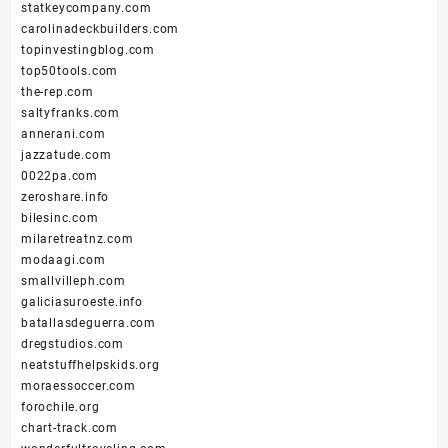
statkeycompany.com
carolinadeckbuilders.com
topinvestingblog.com
top50tools.com
the-rep.com
saltyfranks.com
annerani.com
jazzatude.com
0022pa.com
zeroshare.info
bilesinc.com
milaretreatnz.com
modaagi.com
smallvilleph.com
galiciasuroeste.info
batallasdeguerra.com
dregstudios.com
neatstuffhelpskids.org
moraessoccer.com
forochile.org
chart-track.com