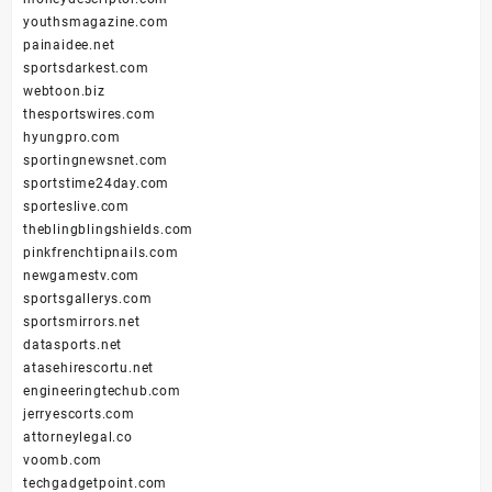
youthsmagazine.com
painaidee.net
sportsdarkest.com
webtoon.biz
thesportswires.com
hyungpro.com
sportingnewsnet.com
sportstime24day.com
sporteslive.com
theblingblingshields.com
pinkfrenchtipnails.com
newgamestv.com
sportsgallerys.com
sportsmirrors.net
datasports.net
atasehirescortu.net
engineeringtechub.com
jerryescorts.com
attorneylegal.co
voomb.com
techgadgetpoint.com