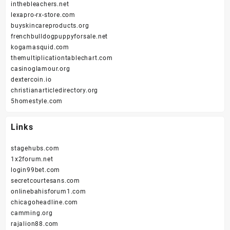
inthebleachers.net
lexapro-rx-store.com
buyskincareproducts.org
frenchbulldogpuppyforsale.net
kogamasquid.com
themultiplicationtablechart.com
casinoglamour.org
dextercoin.io
christianarticledirectory.org
5homestyle.com
Links
stagehubs.com
1x2forum.net
login99bet.com
secretcourtesans.com
onlinebahisforum1.com
chicagoheadline.com
camming.org
rajalion88.com