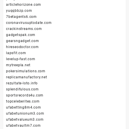
articlehorizone.com
yuqqbbzp.com
7betagents6.com
coronavirusuptodate.com
crackinstreams.com
gadgetspak.com
gearsngadget.com
hireseodoctor.com
lapsfit.com
levelup-fast.com
mytreepla.net
pokersimulations.com
replicamanufactory.net
rezultate-loto.info
splendifulous.com
sportsrecords4u.com
topceleberites.com
ufabetting8m4.com
ufabetunionum3.com
ufabetvalueum3.com
ufabetvaultm7.com