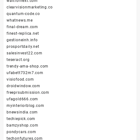
waitfornext.com
clearvisionmarketing.co
quantum-code.co
whatnews.me
final-dream.com
finest-replica.net
gestioneinh.info
prosportdaily.net
salesinvest22.com
teseract.org
trendy-ama-shop.com
ufabett732m7.com
visiofood.com
droidwindow.com
freeprsubmission.com
ufagold666.com
myinteriorblog.com
bnewsindia.com
techiepick.com
bamzyshop.com
pondycars.com
techonfutures.com