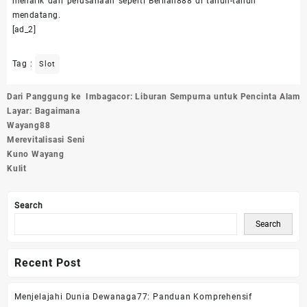
menarik dari perusahaan seperti Berlian888 di tahun-tahun
mendatang.
[ad_2]
Tag :
Slot
Post
Dari Panggung ke
Imbagacor: Liburan Sempurna untuk Pencinta Alam
navigation
Layar: Bagaimana
Wayang88
Merevitalisasi Seni
Kuno Wayang
Kulit
Search
Search
Recent Post
Menjelajahi Dunia Dewanaga77: Panduan Komprehensif