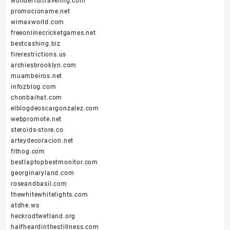
wonderfultraveling.com
promocioname.net
wimaxworld.com
freeonlinecricketgames.net
bestcashing.biz
firerestrictions.us
archiesbrooklyn.com
muambeiros.net
infozblog.com
chonbaihat.com
elblogdeoscargonzalez.com
webpromote.net
steroids-store.co
arteydecoracion.net
fithog.com
bestlaptopbestmonitor.com
georginaryland.com
roseandbasil.com
thewhitewhitelights.com
atdhe.ws
heckrodtwetland.org
halfheardinthestillness.com