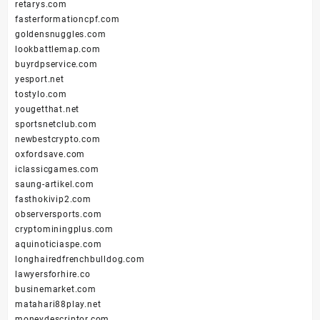
retarys.com
fasterformationcpf.com
goldensnuggles.com
lookbattlemap.com
buyrdpservice.com
yesport.net
tostylo.com
yougetthat.net
sportsnetclub.com
newbestcrypto.com
oxfordsave.com
iclassicgames.com
saung-artikel.com
fasthokivip2.com
observersports.com
cryptominingplus.com
aquinoticiaspe.com
longhairedfrenchbulldog.com
lawyersforhire.co
businemarket.com
matahari88play.net
moneydescriptor.com