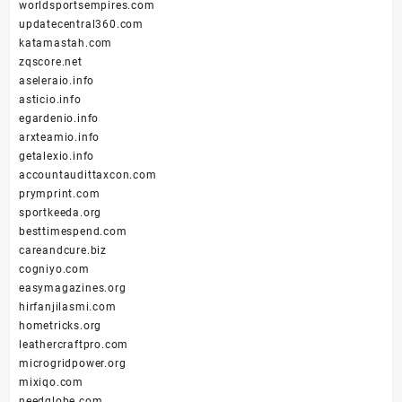
worldsportsempires.com
updatecentral360.com
katamastah.com
zqscore.net
aseleraio.info
asticio.info
egardenio.info
arxteamio.info
getalexio.info
accountaudittaxcon.com
prymprint.com
sportkeeda.org
besttimespend.com
careandcure.biz
cogniyo.com
easymagazines.org
hirfanjilasmi.com
hometricks.org
leathercraftpro.com
microgridpower.org
mixiqo.com
needglobe.com