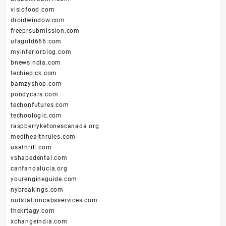
visiofood.com
droidwindow.com
freeprsubmission.com
ufagold666.com
myinteriorblog.com
bnewsindia.com
techiepick.com
bamzyshop.com
pondycars.com
techonfutures.com
techoologic.com
raspberryketonescanada.org
medihealthrules.com
usathrill.com
vshapedental.com
canfandalucia.org
yourengineguide.com
nybreakings.com
outstationcabsservices.com
thekrtagy.com
xchangeindia.com