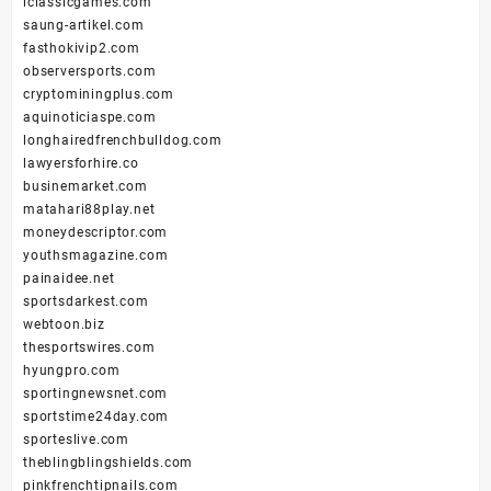
iclassicgames.com
saung-artikel.com
fasthokivip2.com
observersports.com
cryptominingplus.com
aquinoticiaspe.com
longhairedfrenchbulldog.com
lawyersforhire.co
businemarket.com
matahari88play.net
moneydescriptor.com
youthsmagazine.com
painaidee.net
sportsdarkest.com
webtoon.biz
thesportswires.com
hyungpro.com
sportingnewsnet.com
sportstime24day.com
sporteslive.com
theblingblingshields.com
pinkfrenchtipnails.com