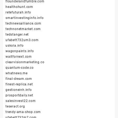
flounderandfumble.com
healthohunt.com
retefuturah.info
smartinvestinginfo.info
technewsalliance.com
technonetmarket.com
tedstanger.net
ufabett732um3.com
uskola.info
wagonpaints.info
waitfornext.com
clearvisionmarketing.co
quantum-code.co
whatnews.me
final-dream.com
finest-replica.net
gestioneinh.info
prosportdaily.net
salesinvest22.com
teseract.org
trendy-ama-shop.com
ufabett732m7.com