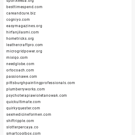
sportkeeda.org
besttimespend.com
careandcure.biz
cogniyo.com
easymagazines.org
hirfanjilasmi.com
hometricks.org
leathercraftpro.com
microgridpower.org
mixiqo.com
needglobe.com
ortocoach.com
passionawe.com
pittsburghpaintingprofessionals.com
plumberryworks.com
psychoterapiawioletanowak.com
quickultimate.com
quirkyquester.com
sexmedicineformen.com
shiftripple.com
slotterpercaya.co
smartcoolbox.com