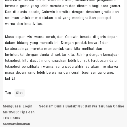
bermain game yang lebih mendalam dan dinamis bagi para gamer.
Dan di dunia desain, Colowin bermitra dengan desainer grafis dan
seniman untuk menciptakan alat yang meningkatkan persepsi
warna dan kreativitas.
Masa depan visi warna cerah, dan Colowin berada di garis depan
dalam bidang yang menarik ini. Dengan produk inovatif dan
kolaborasinya, mereka membentuk cara kita melihat dan
berinteraksi dengan dunia di sekitar kita. Seiring dengan kemajuan
teknologi, kita dapat mengharapkan lebih banyak terobosan dalam
teknologi penglihatan warna, yang pada akhirnya akan membawa
masa depan yang lebih berwarna dan cerah bagi semua orang.
[ad_2]
Tag :
Slot
Post
Menguasai Login
Sedalam Dunia Badak188: Bahaya Taruhan Online
navigation
MPO500: Tips dan
Trik untuk
Memaksimalkan