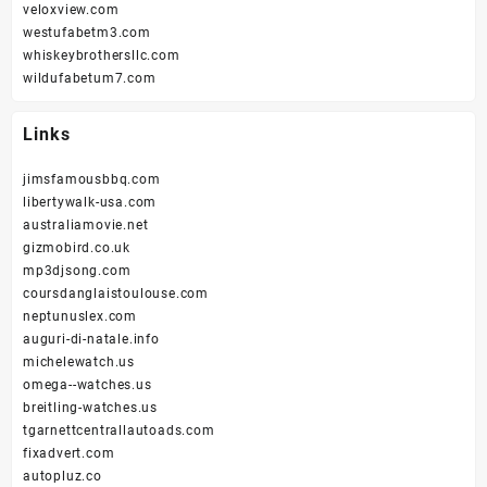
veloxview.com
westufabetm3.com
whiskeybrothersllc.com
wildufabetum7.com
Links
jimsfamousbbq.com
libertywalk-usa.com
australiamovie.net
gizmobird.co.uk
mp3djsong.com
coursdanglaistoulouse.com
neptunuslex.com
auguri-di-natale.info
michelewatch.us
omega--watches.us
breitling-watches.us
tgarnettcentrallautoads.com
fixadvert.com
autopluz.co