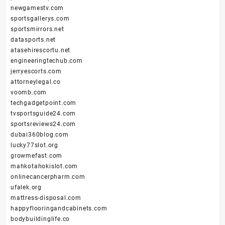
newgamestv.com
sportsgallerys.com
sportsmirrors.net
datasports.net
atasehirescortu.net
engineeringtechub.com
jerryescorts.com
attorneylegal.co
voomb.com
techgadgetpoint.com
tvsportsguide24.com
sportsreviews24.com
dubai360blog.com
lucky77slot.org
growmefast.com
mahkotahokislot.com
onlinecancerpharm.com
ufalek.org
mattress-disposal.com
happyflooringandcabinets.com
bodybuildinglife.co