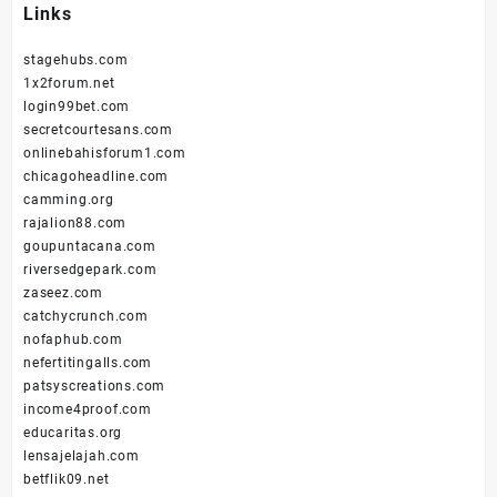
Links
stagehubs.com
1x2forum.net
login99bet.com
secretcourtesans.com
onlinebahisforum1.com
chicagoheadline.com
camming.org
rajalion88.com
goupuntacana.com
riversedgepark.com
zaseez.com
catchycrunch.com
nofaphub.com
nefertitingalls.com
patsyscreations.com
income4proof.com
educaritas.org
lensajelajah.com
betflik09.net