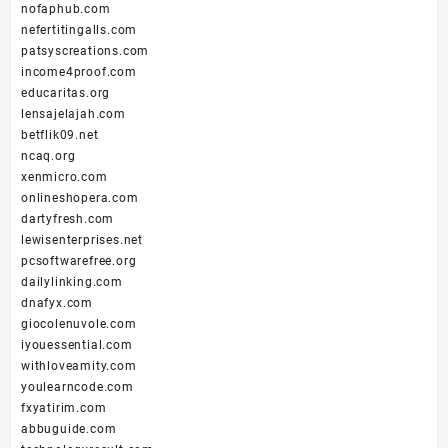
nofaphub.com
nefertitingalls.com
patsyscreations.com
income4proof.com
educaritas.org
lensajelajah.com
betflik09.net
ncaq.org
xenmicro.com
onlineshopera.com
dartyfresh.com
lewisenterprises.net
pcsoftwarefree.org
dailylinking.com
dnafyx.com
giocolenuvole.com
iyouessential.com
withloveamity.com
youlearncode.com
fxyatirim.com
abbuguide.com