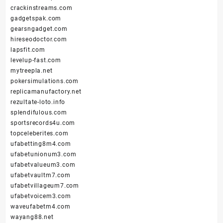
crackinstreams.com
gadgetspak.com
gearsngadget.com
hireseodoctor.com
lapsfit.com
levelup-fast.com
mytreepla.net
pokersimulations.com
replicamanufactory.net
rezultate-loto.info
splendifulous.com
sportsrecords4u.com
topceleberites.com
ufabetting8m4.com
ufabetunionum3.com
ufabetvalueum3.com
ufabetvaultm7.com
ufabetvillageum7.com
ufabetvoicem3.com
waveufabetm4.com
wayang88.net