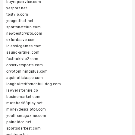
buyrdpservice.com
yesport.net
tostylo.com
yougetthat.net
sportsnetclub.com
newbestcrypto.com
oxfordsave.com
iclassicgames.com
saung-artikel.com
fasthokivip2.com
observersports.com
cryptominingplus.com
aquinoticiaspe.com
longhairedfrenchbulldog.com
lawyersforhire.co
businemarket.com
matahari88play.net
moneydescriptor.com
youthsmagazine.com
painaidee.net
sportsdarkest.com
webtoon.biz