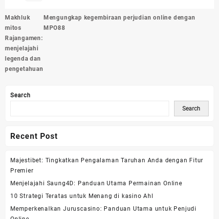
Post
Makhluk
Mengungkap kegembiraan perjudian online dengan
navigation
mitos
MPO88
Rajangamen:
menjelajahi
legenda dan
pengetahuan
Search
Search
Recent Post
Majestibet: Tingkatkan Pengalaman Taruhan Anda dengan Fitur
Premier
Menjelajahi Saung4D: Panduan Utama Permainan Online
10 Strategi Teratas untuk Menang di kasino Ahl
Memperkenalkan Juruscasino: Panduan Utama untuk Penjudi