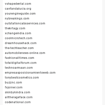
vshapedental.com
canfandalucia.org
yourengineguide.com
nybreakings.com
outstationcabsservices.com
thekrtagy.com
xchangeindia.com
coolmicrotech.com
dreamhousehack.com
the-techteacher.com
automobilenews-online.com
fashionalltimes.com
totaldigitalforum.com
technoarmaan.com
empresasposicionamientoweb.com
tonybestcosmetics.com
buzznc.com
fxjoiner.com
skinbykindra.com
alltherageface.com
codenational.com