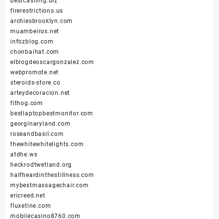
bestcashing.biz
firerestrictions.us
archiesbrooklyn.com
muambeiros.net
infozblog.com
chonbaihat.com
elblogdeoscargonzalez.com
webpromote.net
steroids-store.co
arteydecoracion.net
fithog.com
bestlaptopbestmonitor.com
georginaryland.com
roseandbasil.com
thewhitewhitelights.com
atdhe.ws
heckrodtwetland.org
halfheardinthestillness.com
mybestmassagechair.com
ericreed.net
fluxetine.com
mobilecasino8760.com