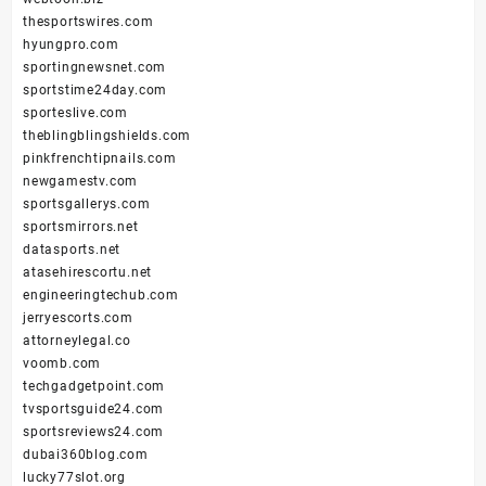
thesportswires.com
hyungpro.com
sportingnewsnet.com
sportstime24day.com
sporteslive.com
theblingblingshields.com
pinkfrenchtipnails.com
newgamestv.com
sportsgallerys.com
sportsmirrors.net
datasports.net
atasehirescortu.net
engineeringtechub.com
jerryescorts.com
attorneylegal.co
voomb.com
techgadgetpoint.com
tvsportsguide24.com
sportsreviews24.com
dubai360blog.com
lucky77slot.org