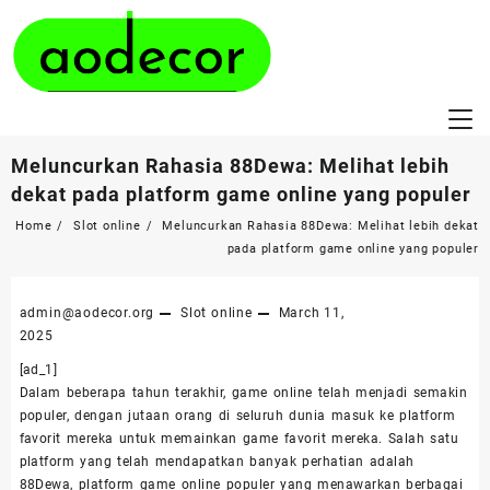
Skip
to
content
Meluncurkan Rahasia 88Dewa: Melihat lebih
dekat pada platform game online yang populer
Home
Slot online
Meluncurkan Rahasia 88Dewa: Melihat lebih dekat
pada platform game online yang populer
admin@aodecor.org
Slot online
March 11,
2025
[ad_1]
Dalam beberapa tahun terakhir, game online telah menjadi semakin
populer, dengan jutaan orang di seluruh dunia masuk ke platform
favorit mereka untuk memainkan game favorit mereka. Salah satu
platform yang telah mendapatkan banyak perhatian adalah
88Dewa, platform game online populer yang menawarkan berbagai