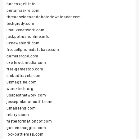
bahenxgek.info
pertamaskre.com
threadsvideoandphotodownloader.com
techgiddy.com
usalivenetwork.com
jackpotrushonline.info
ucnewshindi.com
freecellphonedatabase.com
gamersrope.com
exellewebmedia.com
free-gamestop.com
sinbadtravels.com
ukmagzine.com
wareztech.org
usabestnetwork.com
jessepinkmanoutfit.com
umailsend.com
retarys.com
fasterformationcpf.com
goldensnuggles.com
lookbattlemap.com