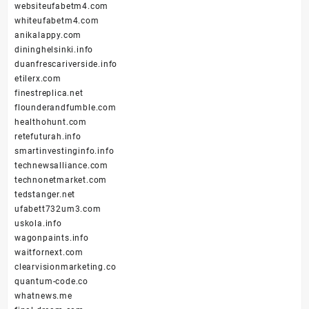
websiteufabetm4.com
whiteufabetm4.com
anikalappy.com
dininghelsinki.info
duanfrescariverside.info
etilerx.com
finestreplica.net
flounderandfumble.com
healthohunt.com
retefuturah.info
smartinvestinginfo.info
technewsalliance.com
technonetmarket.com
tedstanger.net
ufabett732um3.com
uskola.info
wagonpaints.info
waitfornext.com
clearvisionmarketing.co
quantum-code.co
whatnews.me