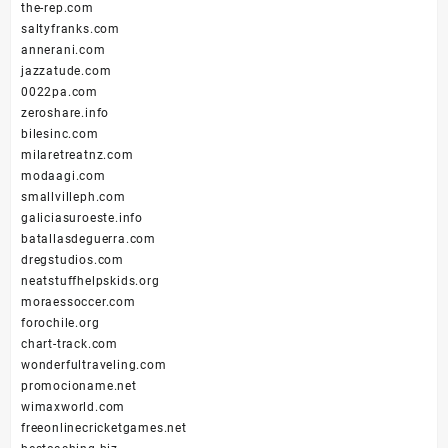
the-rep.com
saltyfranks.com
annerani.com
jazzatude.com
0022pa.com
zeroshare.info
bilesinc.com
milaretreatnz.com
modaagi.com
smallvilleph.com
galiciasuroeste.info
batallasdeguerra.com
dregstudios.com
neatstuffhelpskids.org
moraessoccer.com
forochile.org
chart-track.com
wonderfultraveling.com
promocioname.net
wimaxworld.com
freeonlinecricketgames.net