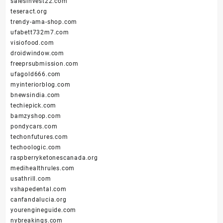
salesinvest22.com
teseract.org
trendy-ama-shop.com
ufabett732m7.com
visiofood.com
droidwindow.com
freeprsubmission.com
ufagold666.com
myinteriorblog.com
bnewsindia.com
techiepick.com
bamzyshop.com
pondycars.com
techonfutures.com
techoologic.com
raspberryketonescanada.org
medihealthrules.com
usathrill.com
vshapedental.com
canfandalucia.org
yourengineguide.com
nybreakings.com