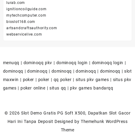
lurab.com
ignitioncoilguide.com
mytechcomputer.com
bioslot168.com
artsandcraftsauthority.com
webservicelive.com
menuqq
|
dominoqq pkv
|
dominoqq login
|
dominoqq login
|
dominoqq
|
dominoqq
|
dominoqq
|
dominoqq
|
dominoqq
|
slot
maxwin
|
poker
|
poker
|
qq poker
|
situs pkv games
|
situs pkv
games
|
poker online
|
situs qq
|
pkv games bandarqq
© 2026
Slot Demo Gratis PG Soft X500, Dapatkan Slot Gacor
Hari Ini Tanpa Deposit
Designed by
Themehunk WordPress
Theme