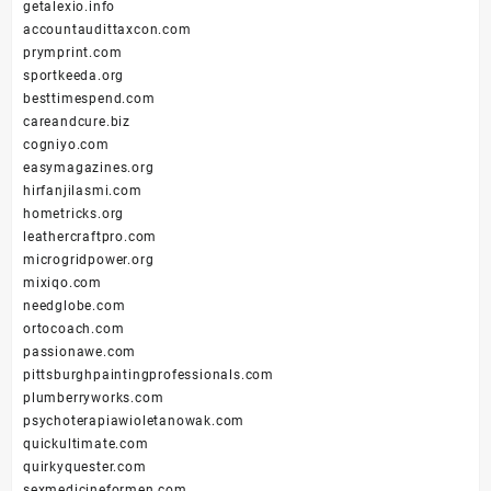
getalexio.info
accountaudittaxcon.com
prymprint.com
sportkeeda.org
besttimespend.com
careandcure.biz
cogniyo.com
easymagazines.org
hirfanjilasmi.com
hometricks.org
leathercraftpro.com
microgridpower.org
mixiqo.com
needglobe.com
ortocoach.com
passionawe.com
pittsburghpaintingprofessionals.com
plumberryworks.com
psychoterapiawioletanowak.com
quickultimate.com
quirkyquester.com
sexmedicineformen.com