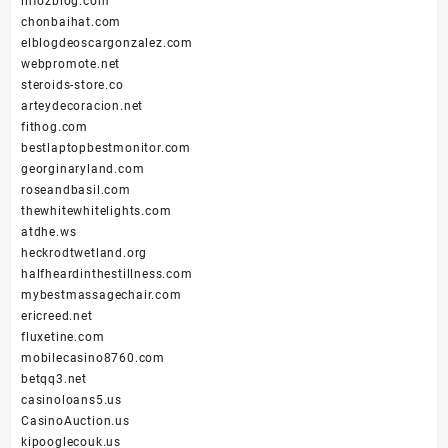
infozblog.com
chonbaihat.com
elblogdeoscargonzalez.com
webpromote.net
steroids-store.co
arteydecoracion.net
fithog.com
bestlaptopbestmonitor.com
georginaryland.com
roseandbasil.com
thewhitewhitelights.com
atdhe.ws
heckrodtwetland.org
halfheardinthestillness.com
mybestmassagechair.com
ericreed.net
fluxetine.com
mobilecasino8760.com
betqq3.net
casinoloans5.us
CasinoAuction.us
kipooglecouk.us