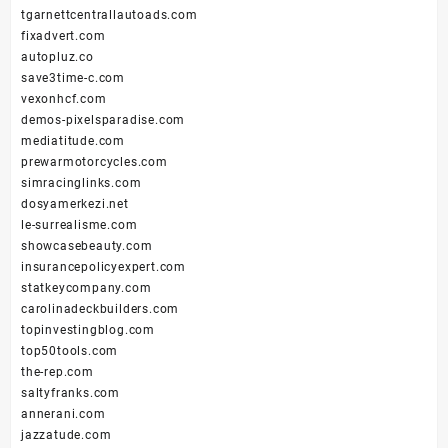
tgarnettcentrallautoads.com
fixadvert.com
autopluz.co
save3time-c.com
vexonhcf.com
demos-pixelsparadise.com
mediatitude.com
prewarmotorcycles.com
simracinglinks.com
dosyamerkezi.net
le-surrealisme.com
showcasebeauty.com
insurancepolicyexpert.com
statkeycompany.com
carolinadeckbuilders.com
topinvestingblog.com
top50tools.com
the-rep.com
saltyfranks.com
annerani.com
jazzatude.com