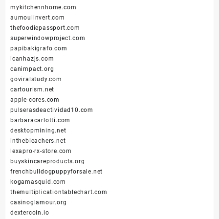
mykitchennhome.com
aumoulinvert.com
thefoodiepassport.com
superwindowproject.com
papibakigrafo.com
icanhazjs.com
canimpact.org
goviralstudy.com
cartourism.net
apple-cores.com
pulserasdeactividad10.com
barbaracarlotti.com
desktopmining.net
inthebleachers.net
lexapro-rx-store.com
buyskincareproducts.org
frenchbulldogpuppyforsale.net
kogamasquid.com
themultiplicationtablechart.com
casinoglamour.org
dextercoin.io