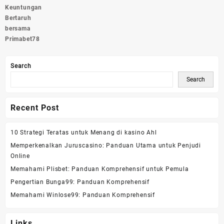
Keuntungan
Bertaruh
bersama
Primabet78
Search
Search
Recent Post
10 Strategi Teratas untuk Menang di kasino Ahl
Memperkenalkan Juruscasino: Panduan Utama untuk Penjudi
Online
Memahami Plisbet: Panduan Komprehensif untuk Pemula
Pengertian Bunga99: Panduan Komprehensif
Memahami Winlose99: Panduan Komprehensif
Links