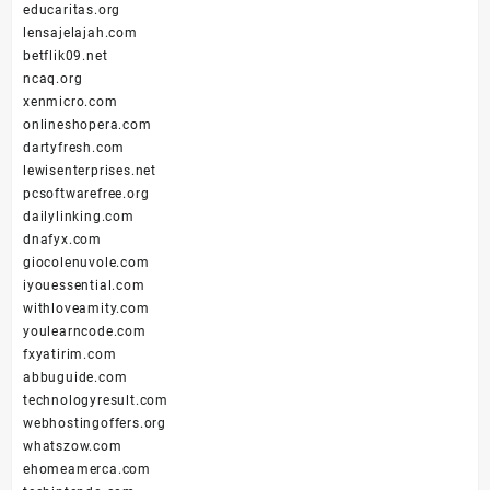
educaritas.org
lensajelajah.com
betflik09.net
ncaq.org
xenmicro.com
onlineshopera.com
dartyfresh.com
lewisenterprises.net
pcsoftwarefree.org
dailylinking.com
dnafyx.com
giocolenuvole.com
iyouessential.com
withloveamity.com
youlearncode.com
fxyatirim.com
abbuguide.com
technologyresult.com
webhostingoffers.org
whatszow.com
ehomeamerca.com