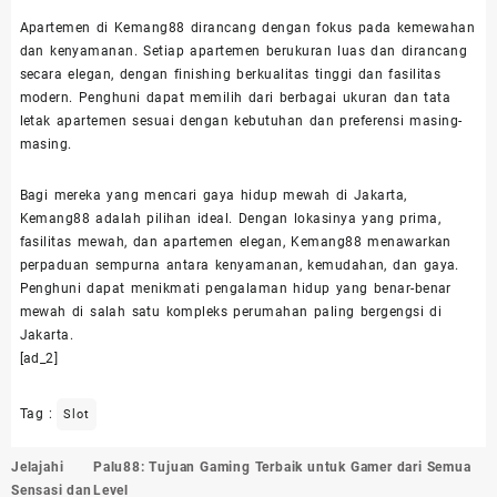
Apartemen di Kemang88 dirancang dengan fokus pada kemewahan
dan kenyamanan. Setiap apartemen berukuran luas dan dirancang
secara elegan, dengan finishing berkualitas tinggi dan fasilitas
modern. Penghuni dapat memilih dari berbagai ukuran dan tata
letak apartemen sesuai dengan kebutuhan dan preferensi masing-
masing.
Bagi mereka yang mencari gaya hidup mewah di Jakarta,
Kemang88 adalah pilihan ideal. Dengan lokasinya yang prima,
fasilitas mewah, dan apartemen elegan, Kemang88 menawarkan
perpaduan sempurna antara kenyamanan, kemudahan, dan gaya.
Penghuni dapat menikmati pengalaman hidup yang benar-benar
mewah di salah satu kompleks perumahan paling bergengsi di
Jakarta.
[ad_2]
Tag :
Slot
Post
Jelajahi
Palu88: Tujuan Gaming Terbaik untuk Gamer dari Semua
navigation
Sensasi dan
Level