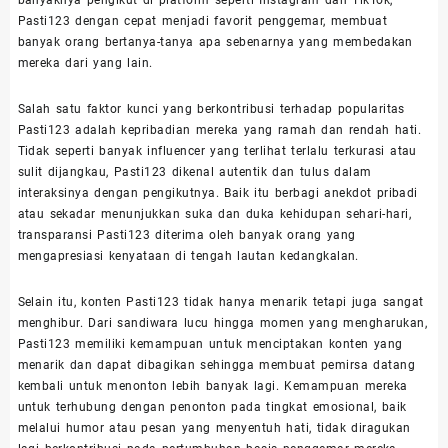
Pasti123 dengan cepat menjadi favorit penggemar, membuat
banyak orang bertanya-tanya apa sebenarnya yang membedakan
mereka dari yang lain.
Salah satu faktor kunci yang berkontribusi terhadap popularitas
Pasti123 adalah kepribadian mereka yang ramah dan rendah hati.
Tidak seperti banyak influencer yang terlihat terlalu terkurasi atau
sulit dijangkau, Pasti123 dikenal autentik dan tulus dalam
interaksinya dengan pengikutnya. Baik itu berbagi anekdot pribadi
atau sekadar menunjukkan suka dan duka kehidupan sehari-hari,
transparansi Pasti123 diterima oleh banyak orang yang
mengapresiasi kenyataan di tengah lautan kedangkalan.
Selain itu, konten Pasti123 tidak hanya menarik tetapi juga sangat
menghibur. Dari sandiwara lucu hingga momen yang mengharukan,
Pasti123 memiliki kemampuan untuk menciptakan konten yang
menarik dan dapat dibagikan sehingga membuat pemirsa datang
kembali untuk menonton lebih banyak lagi. Kemampuan mereka
untuk terhubung dengan penonton pada tingkat emosional, baik
melalui humor atau pesan yang menyentuh hati, tidak diragukan