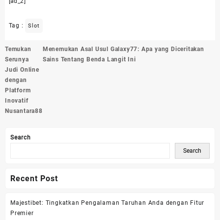
[ad_2]
Tag :
Slot
Post
Temukan
Menemukan Asal Usul Galaxy77: Apa yang Diceritakan
navigation
Serunya
Sains Tentang Benda Langit Ini
Judi Online
dengan
Platform
Inovatif
Nusantara88
Search
Search
Recent Post
Majestibet: Tingkatkan Pengalaman Taruhan Anda dengan Fitur
Premier