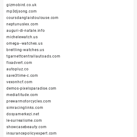
gizmobird.co.uk
mp3djsong.com
coursdanglaistoulouse.com
neptunuslex.com
auguri-di-natale.info
michelewatch.us
omega--watches.us
breitling-watches.us
tgarnettcentrallautoads.com
fixadvert.com
autopluz.co
save3time-c.com
vexonhcf.com
demos-pixelsparadise.com
mediatitude.com
prewarmotorcycles.com
simracinglinks.com
dosyamerkezi.net
le-surrealisme.com
showcasebeauty.com
insurancepolicyexpert.com