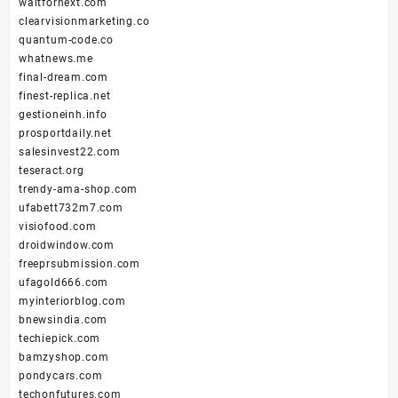
waitfornext.com
clearvisionmarketing.co
quantum-code.co
whatnews.me
final-dream.com
finest-replica.net
gestioneinh.info
prosportdaily.net
salesinvest22.com
teseract.org
trendy-ama-shop.com
ufabett732m7.com
visiofood.com
droidwindow.com
freeprsubmission.com
ufagold666.com
myinteriorblog.com
bnewsindia.com
techiepick.com
bamzyshop.com
pondycars.com
techonfutures.com