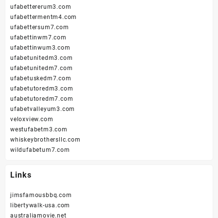
ufabettererum3.com
ufabettermentm4.com
ufabettersum7.com
ufabettinwm7.com
ufabettinwum3.com
ufabetunitedm3.com
ufabetunitedm7.com
ufabetuskedm7.com
ufabetutoredm3.com
ufabetutoredm7.com
ufabetvalleyum3.com
veloxview.com
westufabetm3.com
whiskeybrothersllc.com
wildufabetum7.com
Links
jimsfamousbbq.com
libertywalk-usa.com
australiamovie.net