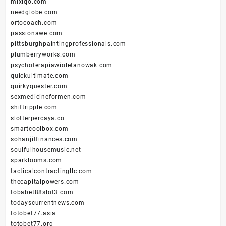
mixiqo.com
needglobe.com
ortocoach.com
passionawe.com
pittsburghpaintingprofessionals.com
plumberryworks.com
psychoterapiawioletanowak.com
quickultimate.com
quirkyquester.com
sexmedicineformen.com
shiftripple.com
slotterpercaya.co
smartcoolbox.com
sohanjitfinances.com
soulfulhousemusic.net
sparklooms.com
tacticalcontractingllc.com
thecapitalpowers.com
tobabet88slot3.com
todayscurrentnews.com
totobet77.asia
totobet77.org