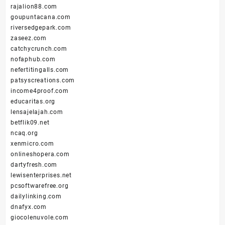
rajalion88.com
goupuntacana.com
riversedgepark.com
zaseez.com
catchycrunch.com
nofaphub.com
nefertitingalls.com
patsyscreations.com
income4proof.com
educaritas.org
lensajelajah.com
betflik09.net
ncaq.org
xenmicro.com
onlineshopera.com
dartyfresh.com
lewisenterprises.net
pcsoftwarefree.org
dailylinking.com
dnafyx.com
giocolenuvole.com