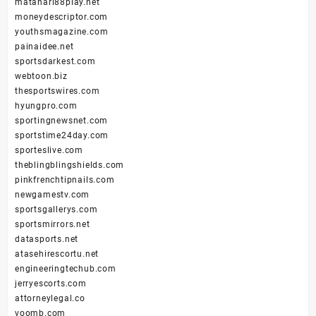
matahari88play.net
moneydescriptor.com
youthsmagazine.com
painaidee.net
sportsdarkest.com
webtoon.biz
thesportswires.com
hyungpro.com
sportingnewsnet.com
sportstime24day.com
sporteslive.com
theblingblingshields.com
pinkfrenchtipnails.com
newgamestv.com
sportsgallerys.com
sportsmirrors.net
datasports.net
atasehirescortu.net
engineeringtechub.com
jerryescorts.com
attorneylegal.co
voomb.com