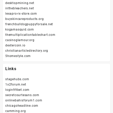
desktopmining.net
inthebleachers.net
lexapro-rx-store.com
buyskincareproducts.org
frenchbulldogpuppyforsale.net
kogamasquid.com
themultiplicationtablechart.com
casinoglamour.org
dextercoin.io
christianarticledirectory.org
5homestyle.com
Links
stagehubs.com
1x2forum.net
login99bet.com
secretcourtesans.com
onlinebahisforum1.com
chicagoheadline.com
camming.org