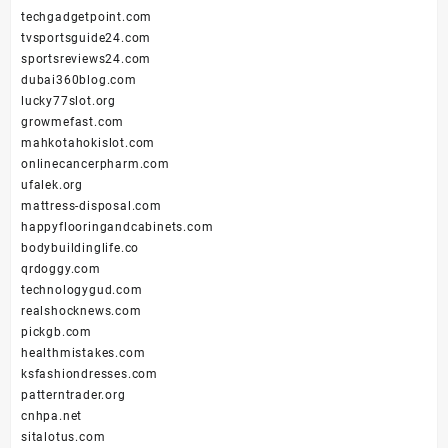
techgadgetpoint.com
tvsportsguide24.com
sportsreviews24.com
dubai360blog.com
lucky77slot.org
growmefast.com
mahkotahokislot.com
onlinecancerpharm.com
ufalek.org
mattress-disposal.com
happyflooringandcabinets.com
bodybuildinglife.co
qrdoggy.com
technologygud.com
realshocknews.com
pickgb.com
healthmistakes.com
ksfashiondresses.com
patterntrader.org
cnhpa.net
sitalotus.com