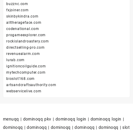
buzznc.com
fxjoiner.com
skinbykindra.com
alltherageface.com
codenational.com
progameexplorer.com
rockislandroastery.com
directselling-pro.com
revenuealarm.com
lurab.com
ignitioncoilguide.com
mytechcomputer.com
bioslot168.com
artsandcraftsauthority.com
webservicelive.com
menuqq
|
dominoqq pkv
|
dominoqq login
|
dominoqq login
|
dominoqq
|
dominoqq
|
dominoqq
|
dominoqq
|
dominoqq
|
slot