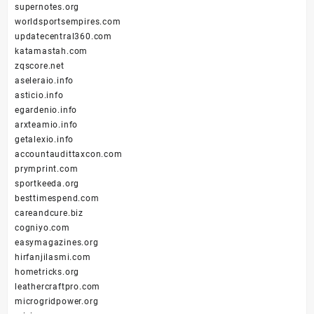
supernotes.org
worldsportsempires.com
updatecentral360.com
katamastah.com
zqscore.net
aseleraio.info
asticio.info
egardenio.info
arxteamio.info
getalexio.info
accountaudittaxcon.com
prymprint.com
sportkeeda.org
besttimespend.com
careandcure.biz
cogniyo.com
easymagazines.org
hirfanjilasmi.com
hometricks.org
leathercraftpro.com
microgridpower.org