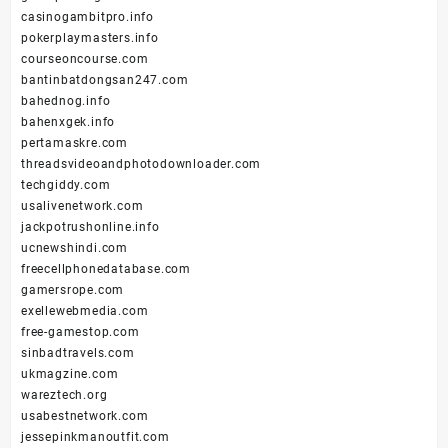
casinogambitpro.info
pokerplaymasters.info
courseoncourse.com
bantinbatdongsan247.com
bahednog.info
bahenxgek.info
pertamaskre.com
threadsvideoandphotodownloader.com
techgiddy.com
usalivenetwork.com
jackpotrushonline.info
ucnewshindi.com
freecellphonedatabase.com
gamersrope.com
exellewebmedia.com
free-gamestop.com
sinbadtravels.com
ukmagzine.com
wareztech.org
usabestnetwork.com
jessepinkmanoutfit.com