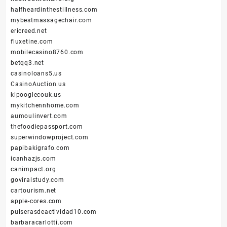
halfheardinthestillness.com
mybestmassagechair.com
ericreed.net
fluxetine.com
mobilecasino8760.com
betqq3.net
casinoloans5.us
CasinoAuction.us
kipooglecouk.us
mykitchennhome.com
aumoulinvert.com
thefoodiepassport.com
superwindowproject.com
papibakigrafo.com
icanhazjs.com
canimpact.org
goviralstudy.com
cartourism.net
apple-cores.com
pulserasdeactividad10.com
barbaracarlotti.com