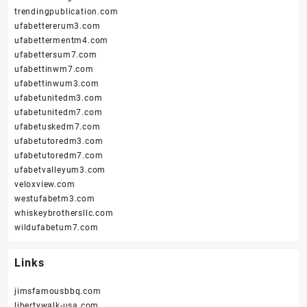
trendingpublication.com
ufabettererum3.com
ufabettermentm4.com
ufabettersum7.com
ufabettinwm7.com
ufabettinwum3.com
ufabetunitedm3.com
ufabetunitedm7.com
ufabetuskedm7.com
ufabetutoredm3.com
ufabetutoredm7.com
ufabetvalleyum3.com
veloxview.com
westufabetm3.com
whiskeybrothersllc.com
wildufabetum7.com
Links
jimsfamousbbq.com
libertywalk-usa.com