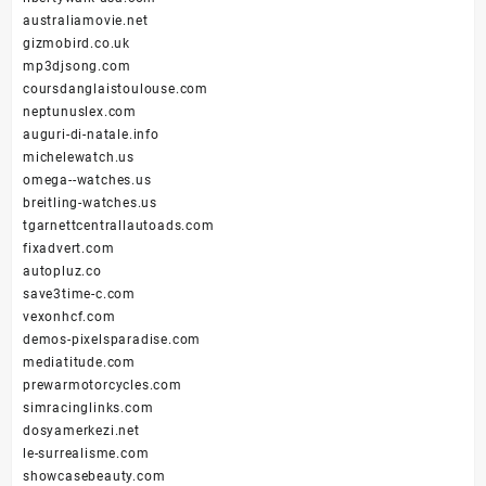
australiamovie.net
gizmobird.co.uk
mp3djsong.com
coursdanglaistoulouse.com
neptunuslex.com
auguri-di-natale.info
michelewatch.us
omega--watches.us
breitling-watches.us
tgarnettcentrallautoads.com
fixadvert.com
autopluz.co
save3time-c.com
vexonhcf.com
demos-pixelsparadise.com
mediatitude.com
prewarmotorcycles.com
simracinglinks.com
dosyamerkezi.net
le-surrealisme.com
showcasebeauty.com