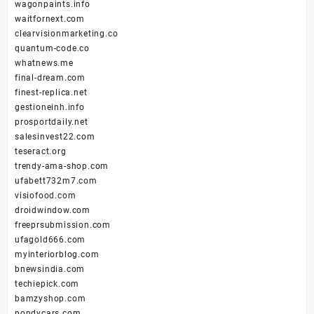
wagonpaints.info
waitfornext.com
clearvisionmarketing.co
quantum-code.co
whatnews.me
final-dream.com
finest-replica.net
gestioneinh.info
prosportdaily.net
salesinvest22.com
teseract.org
trendy-ama-shop.com
ufabett732m7.com
visiofood.com
droidwindow.com
freeprsubmission.com
ufagold666.com
myinteriorblog.com
bnewsindia.com
techiepick.com
bamzyshop.com
pondycars.com