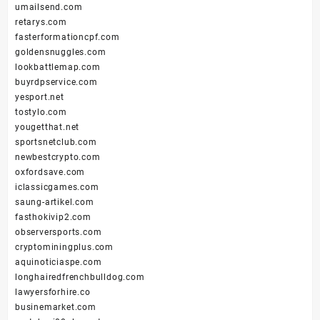
umailsend.com
retarys.com
fasterformationcpf.com
goldensnuggles.com
lookbattlemap.com
buyrdpservice.com
yesport.net
tostylo.com
yougetthat.net
sportsnetclub.com
newbestcrypto.com
oxfordsave.com
iclassicgames.com
saung-artikel.com
fasthokivip2.com
observersports.com
cryptominingplus.com
aquinoticiaspe.com
longhairedfrenchbulldog.com
lawyersforhire.co
businemarket.com