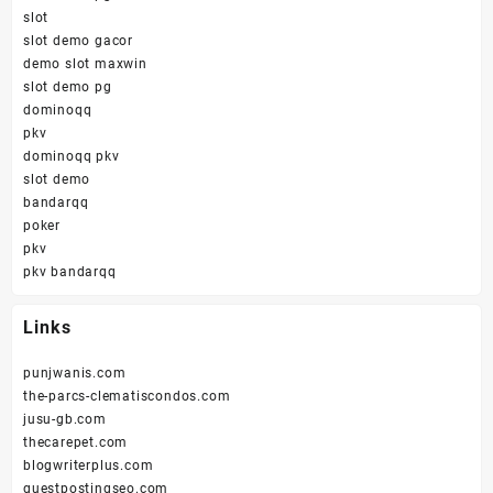
slot
slot demo gacor
demo slot maxwin
slot demo pg
dominoqq
pkv
dominoqq pkv
slot demo
bandarqq
poker
pkv
pkv bandarqq
Links
punjwanis.com
the-parcs-clematiscondos.com
jusu-gb.com
thecarepet.com
blogwriterplus.com
guestpostingseo.com