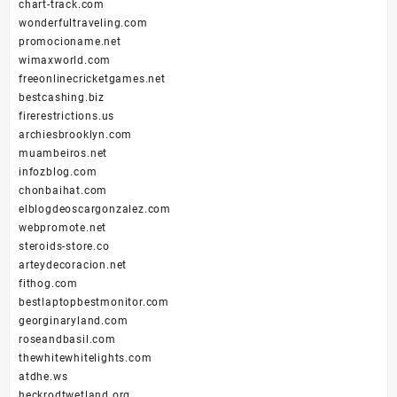
chart-track.com
wonderfultraveling.com
promocioname.net
wimaxworld.com
freeonlinecricketgames.net
bestcashing.biz
firerestrictions.us
archiesbrooklyn.com
muambeiros.net
infozblog.com
chonbaihat.com
elblogdeoscargonzalez.com
webpromote.net
steroids-store.co
arteydecoracion.net
fithog.com
bestlaptopbestmonitor.com
georginaryland.com
roseandbasil.com
thewhitewhitelights.com
atdhe.ws
heckrodtwetland.org