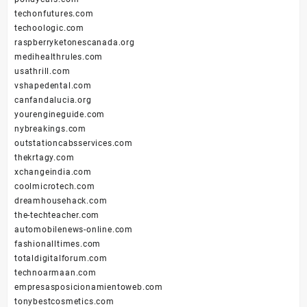
techonfutures.com
techoologic.com
raspberryketonescanada.org
medihealthrules.com
usathrill.com
vshapedental.com
canfandalucia.org
yourengineguide.com
nybreakings.com
outstationcabsservices.com
thekrtagy.com
xchangeindia.com
coolmicrotech.com
dreamhousehack.com
the-techteacher.com
automobilenews-online.com
fashionalltimes.com
totaldigitalforum.com
technoarmaan.com
empresasposicionamientoweb.com
tonybestcosmetics.com