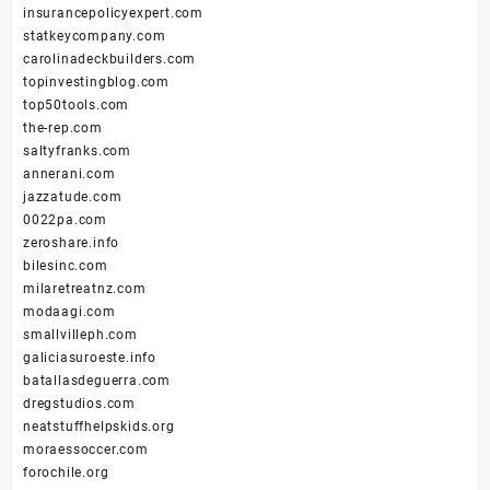
insurancepolicyexpert.com
statkeycompany.com
carolinadeckbuilders.com
topinvestingblog.com
top50tools.com
the-rep.com
saltyfranks.com
annerani.com
jazzatude.com
0022pa.com
zeroshare.info
bilesinc.com
milaretreatnz.com
modaagi.com
smallvilleph.com
galiciasuroeste.info
batallasdeguerra.com
dregstudios.com
neatstuffhelpskids.org
moraessoccer.com
forochile.org