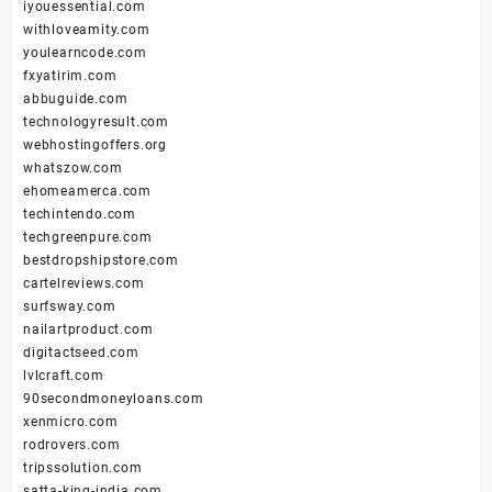
iyouessential.com
withloveamity.com
youlearncode.com
fxyatirim.com
abbuguide.com
technologyresult.com
webhostingoffers.org
whatszow.com
ehomeamerca.com
techintendo.com
techgreenpure.com
bestdropshipstore.com
cartelreviews.com
surfsway.com
nailartproduct.com
digitactseed.com
lvlcraft.com
90secondmoneyloans.com
xenmicro.com
rodrovers.com
tripssolution.com
satta-king-india.com