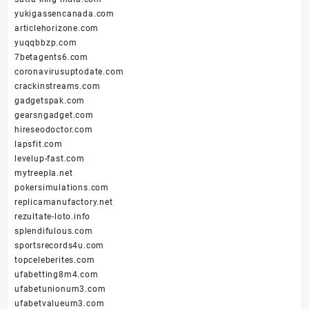
yukigassencanada.com
articlehorizone.com
yuqqbbzp.com
7betagents6.com
coronavirusuptodate.com
crackinstreams.com
gadgetspak.com
gearsngadget.com
hireseodoctor.com
lapsfit.com
levelup-fast.com
mytreepla.net
pokersimulations.com
replicamanufactory.net
rezultate-loto.info
splendifulous.com
sportsrecords4u.com
topceleberites.com
ufabetting8m4.com
ufabetunionum3.com
ufabetvalueum3.com