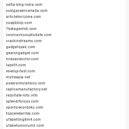
satta-king-india.com
yukigassencanada.com
articlehorizone.com
yuqqbbzp.com
7betagents6.com
coronavirusuptodate.com
crackinstreams.com
gadgetspak.com
gearsngadget.com
hireseodoctor.com
lapsfit.com
levelup-fast.com
mytreepla.net
pokersimulations.com
replicamanufactory.net
rezultate-loto.info
splendifulous.com
sportsrecords4u.com
topceleberites.com
ufabetting8m4.com
ufabetunionum3.com