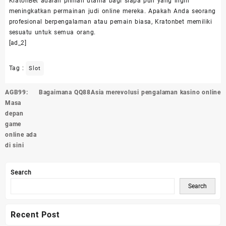
KratonBet adalah pilihan utama bagi siapa pun yang ingin
meningkatkan permainan judi online mereka. Apakah Anda seorang
profesional berpengalaman atau pemain biasa, Kratonbet memiliki
sesuatu untuk semua orang.
[ad_2]
Tag :
Slot
Post
AGB99:
Bagaimana QQ88Asia merevolusi pengalaman kasino online
navigation
Masa
depan
game
online ada
di sini
Search
Search
Recent Post