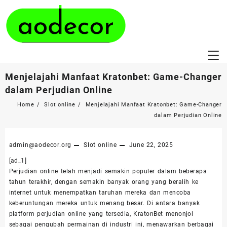
Skip
to
content
Menjelajahi Manfaat Kratonbet: Game-Changer
dalam Perjudian Online
Home
Slot online
Menjelajahi Manfaat Kratonbet: Game-Changer
dalam Perjudian Online
admin@aodecor.org
Slot online
June 22, 2025
[ad_1]
Perjudian online telah menjadi semakin populer dalam beberapa
tahun terakhir, dengan semakin banyak orang yang beralih ke
internet untuk menempatkan taruhan mereka dan mencoba
keberuntungan mereka untuk menang besar. Di antara banyak
platform perjudian online yang tersedia, KratonBet menonjol
sebagai pengubah permainan di industri ini, menawarkan berbagai