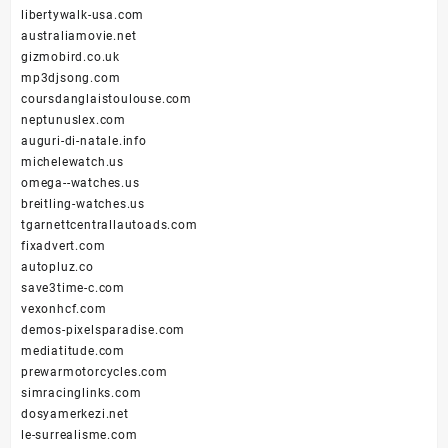
libertywalk-usa.com
australiamovie.net
gizmobird.co.uk
mp3djsong.com
coursdanglaistoulouse.com
neptunuslex.com
auguri-di-natale.info
michelewatch.us
omega--watches.us
breitling-watches.us
tgarnettcentrallautoads.com
fixadvert.com
autopluz.co
save3time-c.com
vexonhcf.com
demos-pixelsparadise.com
mediatitude.com
prewarmotorcycles.com
simracinglinks.com
dosyamerkezi.net
le-surrealisme.com