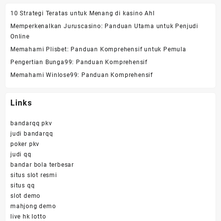
10 Strategi Teratas untuk Menang di kasino Ahl
Memperkenalkan Juruscasino: Panduan Utama untuk Penjudi
Online
Memahami Plisbet: Panduan Komprehensif untuk Pemula
Pengertian Bunga99: Panduan Komprehensif
Memahami Winlose99: Panduan Komprehensif
Links
bandarqq pkv
judi bandarqq
poker pkv
judi qq
bandar bola terbesar
situs slot resmi
situs qq
slot demo
mahjong demo
live hk lotto