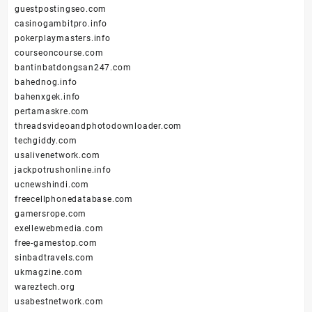
guestpostingseo.com
casinogambitpro.info
pokerplaymasters.info
courseoncourse.com
bantinbatdongsan247.com
bahednog.info
bahenxgek.info
pertamaskre.com
threadsvideoandphotodownloader.com
techgiddy.com
usalivenetwork.com
jackpotrushonline.info
ucnewshindi.com
freecellphonedatabase.com
gamersrope.com
exellewebmedia.com
free-gamestop.com
sinbadtravels.com
ukmagzine.com
wareztech.org
usabestnetwork.com