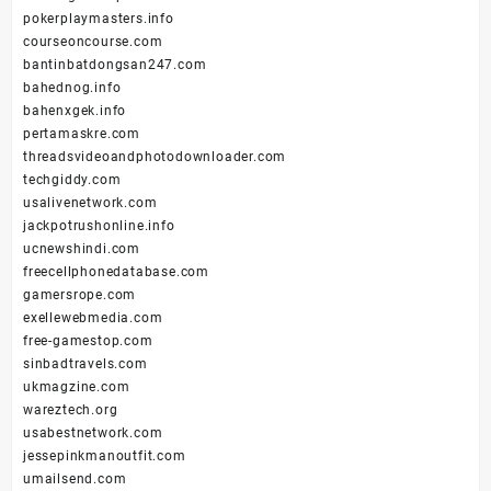
pokerplaymasters.info
courseoncourse.com
bantinbatdongsan247.com
bahednog.info
bahenxgek.info
pertamaskre.com
threadsvideoandphotodownloader.com
techgiddy.com
usalivenetwork.com
jackpotrushonline.info
ucnewshindi.com
freecellphonedatabase.com
gamersrope.com
exellewebmedia.com
free-gamestop.com
sinbadtravels.com
ukmagzine.com
wareztech.org
usabestnetwork.com
jessepinkmanoutfit.com
umailsend.com