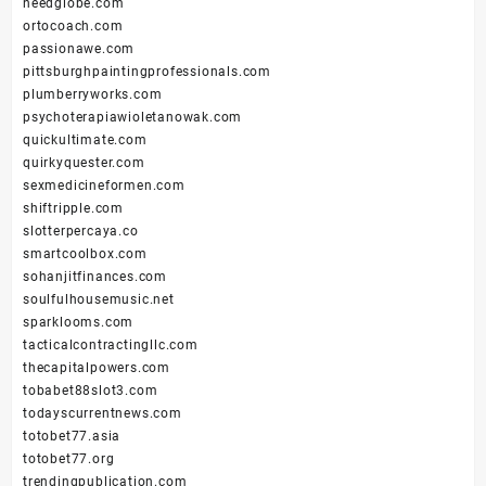
needglobe.com
ortocoach.com
passionawe.com
pittsburghpaintingprofessionals.com
plumberryworks.com
psychoterapiawioletanowak.com
quickultimate.com
quirkyquester.com
sexmedicineformen.com
shiftripple.com
slotterpercaya.co
smartcoolbox.com
sohanjitfinances.com
soulfulhousemusic.net
sparklooms.com
tacticalcontractingllc.com
thecapitalpowers.com
tobabet88slot3.com
todayscurrentnews.com
totobet77.asia
totobet77.org
trendingpublication.com