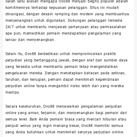
Salah satu alasan mengapa Ovo88 menjadi begitu populer adalah
komitmennya terhadap kepuasan pelanggan. Situs ini mudah
dinavigasi, dengan desain ramping dan modern yang membuatnya
menyenangkan untuk digunakan. Dukungan pelanggan tersedia
24/7 untuk membantu menjawab pertanyaan atau permasalahan
apa pun, memastikan pemain mendapatkan pengalaman yang
lancar dan menyenangkan.
Selain itu, Ovo88 berdedikasi untuk mempromosikan praktik
perjudian yang bertanggung jawab, dengan alat dan sumber daya
yang tersedia untuk membantu pemain tetap mengendalikan
pengeluaran mereka. Dengan menetapkan batasan pada setoran,
taruhan, dan kerugian, pemain dapat menikmati kegembiraan
perjudian online tanpa mengambil risiko lebih dari yang mereka
mampu.
Secara keseluruhan, Ovo88 menawarkan pengalaman perjudian
online yang aman, terjamin, dan menyenangkan bagi pemain dari
semua level. Baik Anda pemain biasa yang mencari hiburan atau
penjudi serius yang ingin menang besar, Ovo88 memiliki semua
yang Anda butuhkan untuk menikmati serunya perjudian online.