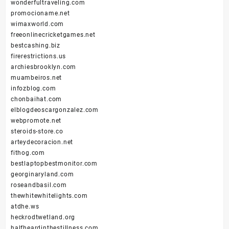
wonderfultraveling.com
promocioname.net
wimaxworld.com
freeonlinecricketgames.net
bestcashing.biz
firerestrictions.us
archiesbrooklyn.com
muambeiros.net
infozblog.com
chonbaihat.com
elblogdeoscargonzalez.com
webpromote.net
steroids-store.co
arteydecoracion.net
fithog.com
bestlaptopbestmonitor.com
georginaryland.com
roseandbasil.com
thewhitewhitelights.com
atdhe.ws
heckrodtwetland.org
halfheardinthestillness.com