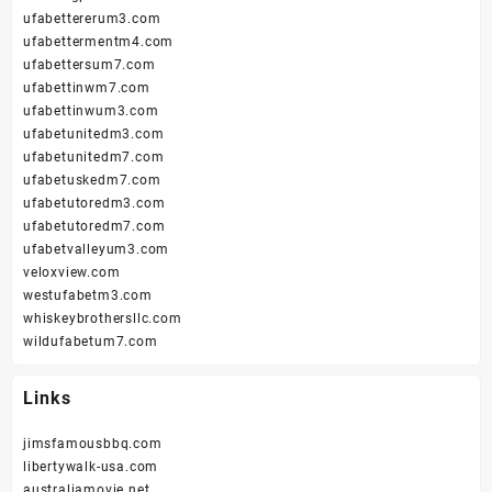
ufabettererum3.com
ufabettermentm4.com
ufabettersum7.com
ufabettinwm7.com
ufabettinwum3.com
ufabetunitedm3.com
ufabetunitedm7.com
ufabetuskedm7.com
ufabetutoredm3.com
ufabetutoredm7.com
ufabetvalleyum3.com
veloxview.com
westufabetm3.com
whiskeybrothersllc.com
wildufabetum7.com
Links
jimsfamousbbq.com
libertywalk-usa.com
australiamovie.net