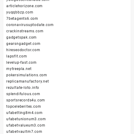
articlehorizone.com
yuqqbbzp.com
7betagents6.com
coronavirusuptodate.com
crackinstreams.com
gadgetspak.com
gearsngadget.com
hireseodoctor.com
lapsfit.com
levelup-fast.com
mytreepla.net
pokersimulations.com
replicamanufactory.net
rezultate-loto.info
splendifulous.com
sportsrecords4u.com
topceleberites.com
ufabetting8m4.com
ufabetunionum3.com
ufabetvalueum3.com
ufabetvaultm7.com