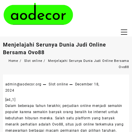
Skip
to
content
Menjelajahi Serunya Dunia Judi Online
Bersama Ovo88
Home
Slot online
Menjelajahi Serunya Dunia Judi Online Bersama
Ovo88
admin@aodecor.org
Slot online
December 18,
2024
[ad_1]
Dalam beberapa tahun terakhir, perjudian online menjadi semakin
populer karena semakin banyak orang beralih ke internet untuk
kebutuhan hiburan mereka. Salah satu platform yang banyak
menarik perhatian adalah Ovo88, situs judi online terkemuka yang
menawarkan berbagai macam permainan dan pilihan taruhan.