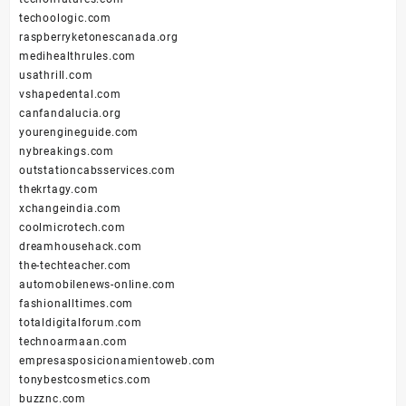
techoologic.com
raspberryketonescanada.org
medihealthrules.com
usathrill.com
vshapedental.com
canfandalucia.org
yourengineguide.com
nybreakings.com
outstationcabsservices.com
thekrtagy.com
xchangeindia.com
coolmicrotech.com
dreamhousehack.com
the-techteacher.com
automobilenews-online.com
fashionalltimes.com
totaldigitalforum.com
technoarmaan.com
empresasposicionamientoweb.com
tonybestcosmetics.com
buzznc.com