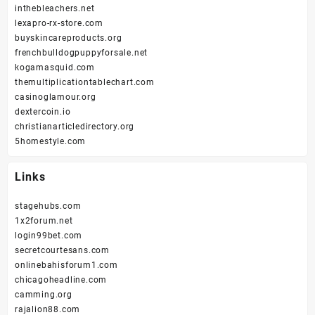
inthebleachers.net
lexapro-rx-store.com
buyskincareproducts.org
frenchbulldogpuppyforsale.net
kogamasquid.com
themultiplicationtablechart.com
casinoglamour.org
dextercoin.io
christianarticledirectory.org
5homestyle.com
Links
stagehubs.com
1x2forum.net
login99bet.com
secretcourtesans.com
onlinebahisforum1.com
chicagoheadline.com
camming.org
rajalion88.com