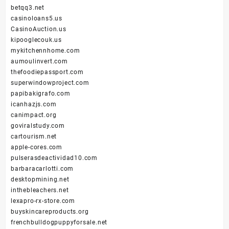
betqq3.net
casinoloans5.us
CasinoAuction.us
kipooglecouk.us
mykitchennhome.com
aumoulinvert.com
thefoodiepassport.com
superwindowproject.com
papibakigrafo.com
icanhazjs.com
canimpact.org
goviralstudy.com
cartourism.net
apple-cores.com
pulserasdeactividad10.com
barbaracarlotti.com
desktopmining.net
inthebleachers.net
lexapro-rx-store.com
buyskincareproducts.org
frenchbulldogpuppyforsale.net