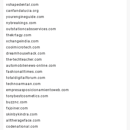
vshapedental.com
canfandalucia.org
yourengineguide.com
nybreakings.com
outstationcabsservices.com
thekrtagy.com
xchangeindia.com
coolmicrotech.com
dreamhousehack.com
the-techteacher.com
automobilenews-online.com
fashionalltimes.com
totaldigitalforum.com
technoarmaan.com
empresasposicionamientoweb.com
tonybestcosmetics.com
buzznc.com
fxjoiner.com
skinbykindra.com
alltherageface.com
codenational.com