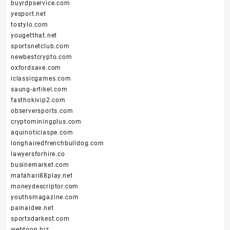
buyrdpservice.com
yesport.net
tostylo.com
yougetthat.net
sportsnetclub.com
newbestcrypto.com
oxfordsave.com
iclassicgames.com
saung-artikel.com
fasthokivip2.com
observersports.com
cryptominingplus.com
aquinoticiaspe.com
longhairedfrenchbulldog.com
lawyersforhire.co
businemarket.com
matahari88play.net
moneydescriptor.com
youthsmagazine.com
painaidee.net
sportsdarkest.com
webtoon.biz