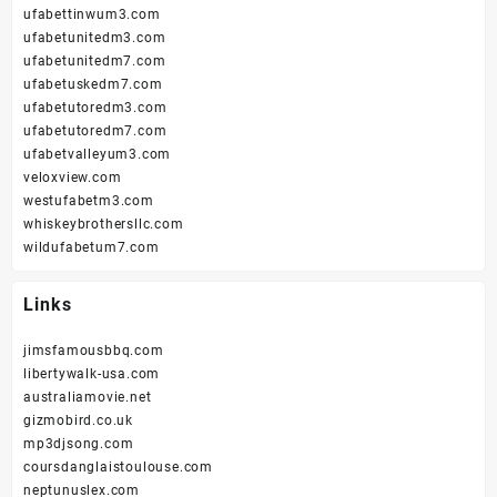
ufabettinwum3.com
ufabetunitedm3.com
ufabetunitedm7.com
ufabetuskedm7.com
ufabetutoredm3.com
ufabetutoredm7.com
ufabetvalleyum3.com
veloxview.com
westufabetm3.com
whiskeybrothersllc.com
wildufabetum7.com
Links
jimsfamousbbq.com
libertywalk-usa.com
australiamovie.net
gizmobird.co.uk
mp3djsong.com
coursdanglaistoulouse.com
neptunuslex.com