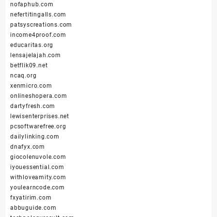
nofaphub.com
nefertitingalls.com
patsyscreations.com
income4proof.com
educaritas.org
lensajelajah.com
betflik09.net
ncaq.org
xenmicro.com
onlineshopera.com
dartyfresh.com
lewisenterprises.net
pcsoftwarefree.org
dailylinking.com
dnafyx.com
giocolenuvole.com
iyouessential.com
withloveamity.com
youlearncode.com
fxyatirim.com
abbuguide.com