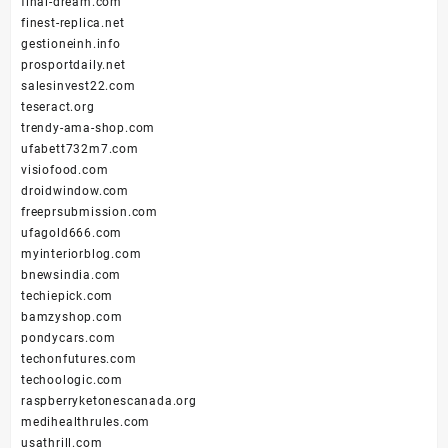
final-dream.com
finest-replica.net
gestioneinh.info
prosportdaily.net
salesinvest22.com
teseract.org
trendy-ama-shop.com
ufabett732m7.com
visiofood.com
droidwindow.com
freeprsubmission.com
ufagold666.com
myinteriorblog.com
bnewsindia.com
techiepick.com
bamzyshop.com
pondycars.com
techonfutures.com
techoologic.com
raspberryketonescanada.org
medihealthrules.com
usathrill.com