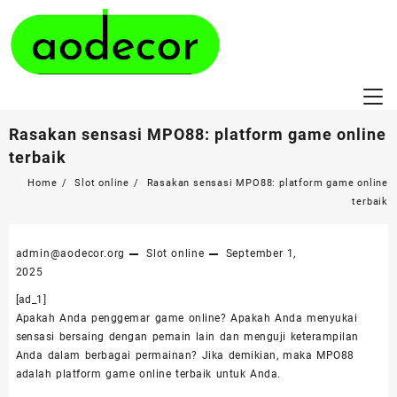
Skip
to
content
Rasakan sensasi MPO88: platform game online
terbaik
Home
Slot online
Rasakan sensasi MPO88: platform game online
terbaik
admin@aodecor.org
Slot online
September 1,
2025
[ad_1]
Apakah Anda penggemar game online? Apakah Anda menyukai
sensasi bersaing dengan pemain lain dan menguji keterampilan
Anda dalam berbagai permainan? Jika demikian, maka MPO88
adalah platform game online terbaik untuk Anda.