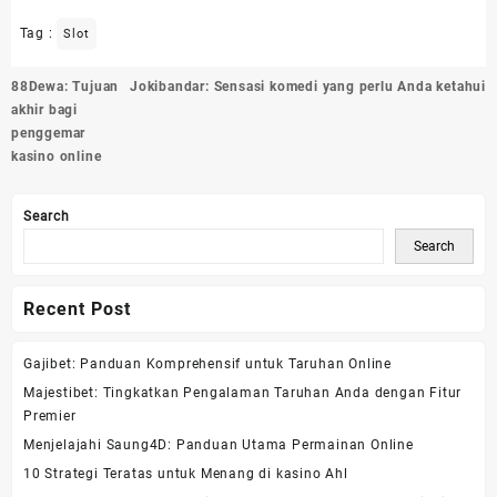
Tag :
Slot
Post
88Dewa: Tujuan
Jokibandar: Sensasi komedi yang perlu Anda ketahui
navigation
akhir bagi
penggemar
kasino online
Search
Search
Recent Post
Gajibet: Panduan Komprehensif untuk Taruhan Online
Majestibet: Tingkatkan Pengalaman Taruhan Anda dengan Fitur
Premier
Menjelajahi Saung4D: Panduan Utama Permainan Online
10 Strategi Teratas untuk Menang di kasino Ahl