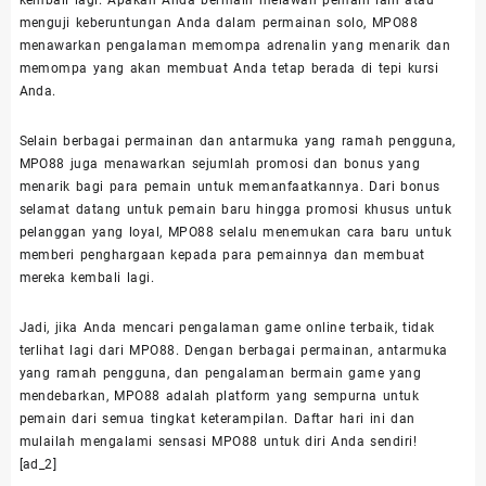
menguji keberuntungan Anda dalam permainan solo, MPO88
menawarkan pengalaman memompa adrenalin yang menarik dan
memompa yang akan membuat Anda tetap berada di tepi kursi
Anda.
Selain berbagai permainan dan antarmuka yang ramah pengguna,
MPO88 juga menawarkan sejumlah promosi dan bonus yang
menarik bagi para pemain untuk memanfaatkannya. Dari bonus
selamat datang untuk pemain baru hingga promosi khusus untuk
pelanggan yang loyal, MPO88 selalu menemukan cara baru untuk
memberi penghargaan kepada para pemainnya dan membuat
mereka kembali lagi.
Jadi, jika Anda mencari pengalaman game online terbaik, tidak
terlihat lagi dari MPO88. Dengan berbagai permainan, antarmuka
yang ramah pengguna, dan pengalaman bermain game yang
mendebarkan, MPO88 adalah platform yang sempurna untuk
pemain dari semua tingkat keterampilan. Daftar hari ini dan
mulailah mengalami sensasi MPO88 untuk diri Anda sendiri!
[ad_2]