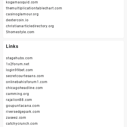
kogamasquid.com
themultiplicationtablechart.com
casinoglamour.org
dextercoin.io
christianarticledirectory.org
5homestyle.com
Links
stagehubs.com
1x2forum.net
login99bet.com
secretcourtesans.com
onlinebahisforum1.com
chicagoheadline.com
camming.org
rajalion88.com
goupuntacana.com
riversedgepark.com
zaseez.com
catchycrunch.com