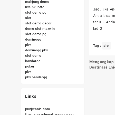
mahjong demo
live hk lotto
Jadi, jika 
slot demo pg
Anda bisa me
slot
tahu – Anda
slot demo gacor
[ad_2]
demo slot maxwin
slot demo pg
dominoqq
pkv
Tag :
Slot
dominoqq pkv
slot demo
bandarqq
Mengungkap M
Post
poker
Destinasi Eni
navigati
pkv
pkv bandarqq
Links
punjwanis.com
the-parcs-clematiscondos.com