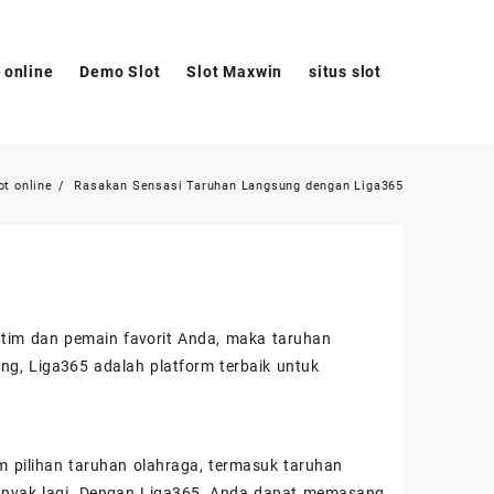
 online
Demo Slot
Slot Maxwin
situs slot
ot online
Rasakan Sensasi Taruhan Langsung dengan Liga365
tim dan pemain favorit Anda, maka taruhan
ng, Liga365 adalah platform terbaik untuk
 pilihan taruhan olahraga, termasuk taruhan
 banyak lagi. Dengan Liga365, Anda dapat memasang