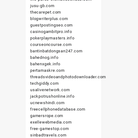
jusu-gb.com
thecarepet.com
blogwriterplus.com
guestpostingseo.com
casinogambitpro.info
pokerplaymasters.info
courseoncourse.com
bantinbatdongsan247.com
bahednog.info
bahenxgek.info
pertamaskre.com
threadsvideoandphotodownloader.com
techgiddy.com
usalivenetwork.com
jackpotrushonline.info
ucnewshindi.com
freecellphonedatabase.com
gamersrope.com
exellewebmedia.com
free-gamestop.com
sinbadtravels.com