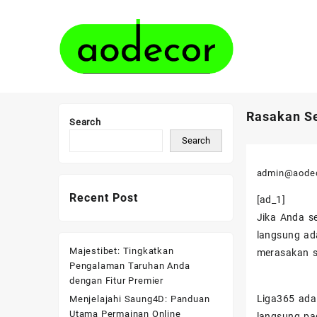
Skip
to
content
Rasakan Se
Search
Search
admin@aodec
Recent Post
[ad_1]
Jika Anda s
langsung ad
Majestibet: Tingkatkan
merasakan s
Pengalaman Taruhan Anda
dengan Fitur Premier
Liga365 ada
Menjelajahi Saung4D: Panduan
Utama Permainan Online
langsung pa