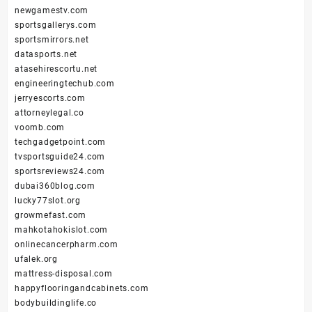
newgamestv.com
sportsgallerys.com
sportsmirrors.net
datasports.net
atasehirescortu.net
engineeringtechub.com
jerryescorts.com
attorneylegal.co
voomb.com
techgadgetpoint.com
tvsportsguide24.com
sportsreviews24.com
dubai360blog.com
lucky77slot.org
growmefast.com
mahkotahokislot.com
onlinecancerpharm.com
ufalek.org
mattress-disposal.com
happyflooringandcabinets.com
bodybuildinglife.co