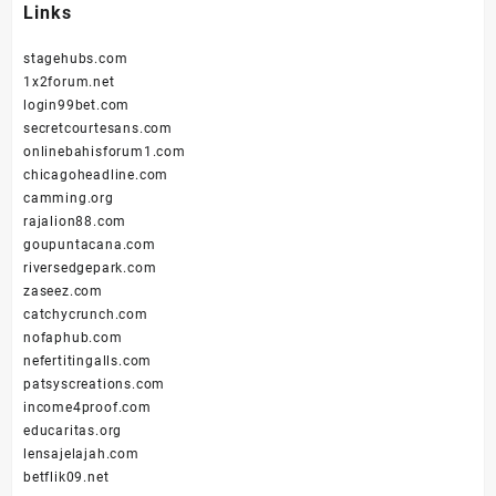
Links
stagehubs.com
1x2forum.net
login99bet.com
secretcourtesans.com
onlinebahisforum1.com
chicagoheadline.com
camming.org
rajalion88.com
goupuntacana.com
riversedgepark.com
zaseez.com
catchycrunch.com
nofaphub.com
nefertitingalls.com
patsyscreations.com
income4proof.com
educaritas.org
lensajelajah.com
betflik09.net