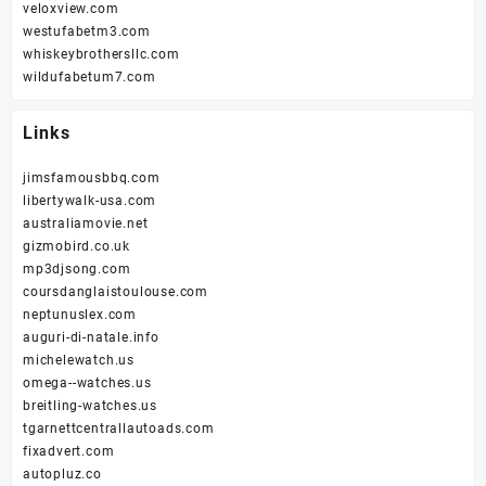
veloxview.com
westufabetm3.com
whiskeybrothersllc.com
wildufabetum7.com
Links
jimsfamousbbq.com
libertywalk-usa.com
australiamovie.net
gizmobird.co.uk
mp3djsong.com
coursdanglaistoulouse.com
neptunuslex.com
auguri-di-natale.info
michelewatch.us
omega--watches.us
breitling-watches.us
tgarnettcentrallautoads.com
fixadvert.com
autopluz.co