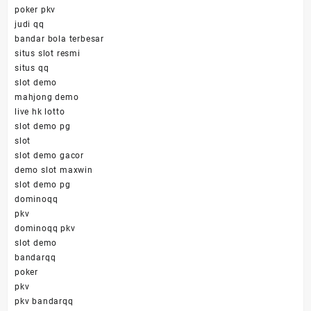
poker pkv
judi qq
bandar bola terbesar
situs slot resmi
situs qq
slot demo
mahjong demo
live hk lotto
slot demo pg
slot
slot demo gacor
demo slot maxwin
slot demo pg
dominoqq
pkv
dominoqq pkv
slot demo
bandarqq
poker
pkv
pkv bandarqq