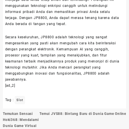
menggunakan teknologi enkripsi canggih untuk melindungi
informasi pribadi Anda dan memastikan privasi Anda selalu
terjaga. Dengan JP8800, Anda dapat merasa tenang karena data
Anda berada di tangan yang tepat.
Secara keseluruhan, JP8800 adalah teknologi yang sangat
mengesankan yang pasti akan mengubah cara kita berinteraksi
dengan perangkat elektronik. Kemampuan AI yang canggih,
prosesor yang kuat, tampilan yang menakjubkan, dan fitur
keamanan terbaik menjadikannya produk yang menonjol di dunia
teknologi mutakhir. Jika Anda mencari perangkat yang
menggabungkan inovasi dan fungsionalitas, JP8800 adalah
jawabannya.
[ad_2]
Tag :
Slot
Post
Temukan Sensasi
Temui JVS88: Bintang Baru di Dunia Game Online
navigation
Hoki368: Mendalami
Dunia Game Virtual